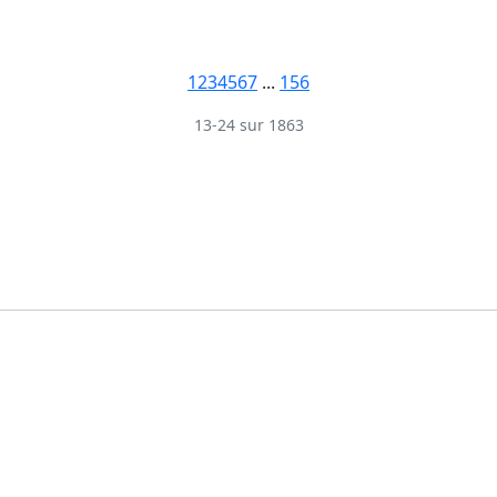
1
2
3
4
5
6
7
...
156
13-24 sur 1863