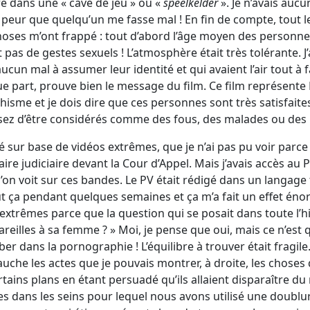
e dans une « cave de jeu » ou «
speelkelder
». Je n’avais aucun
nt peur que quelqu’un me fasse mal ! En fin de compte, tout 
hoses m’ont frappé : tout d’abord l’âge moyen des personnes
ait pas de gestes sexuels ! L’atmosphère était très tolérante. J
ucun mal à assumer leur identité et qui avaient l’air tout à 
e part, prouve bien le message du film. Ce film représente
sme et je dois dire que ces personnes sont très satisfaite
ssez d’être considérés comme des fous, des malades ou des 
 sur base de vidéos extrêmes, que je n’ai pas pu voir parce
ire judiciaire devant la Cour d’Appel. Mais j’avais accès au 
’on voit sur ces bandes. Le PV était rédigé dans un langage 
out ça pendant quelques semaines et ça m’a fait un effet éno
 extrêmes parce que la question qui se posait dans toute l’hi
areilles à sa femme ? » Moi, je pense que oui, mais ce n’est 
r dans la pornographie ! L’équilibre à trouver était fragile.
gauche les actes que je pouvais montrer, à droite, les choses 
rtains plans en étant persuadé qu’ils allaient disparaître du
les dans les seins pour lequel nous avons utilisé une doubl