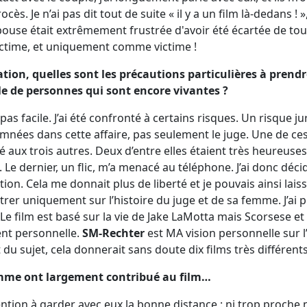
ès. Je n’ai pas dit tout de suite « il y a un film là-dedans ! »
’épouse était extrêmement frustrée d'avoir été écartée de tou
ctime, et uniquement comme victime !
ation, quelles sont les précautions particulières à prendr
le de personnes qui sont encore vivantes ?
 pas facile. J’ai été confronté à certains risques. Un risque j
nées dans cette affaire, pas seulement le juge. Une de ce
né aux trois autres. Deux d’entre elles étaient très heureus
e. Le dernier, un flic, m’a menacé au téléphone. J’ai donc déc
tion. Cela me donnait plus de liberté et je pouvais ainsi lai
er uniquement sur l’histoire du juge et de sa femme. J’ai 
 Le film est basé sur la vie de Jake LaMotta mais Scorsese e
nt personnelle.
SM-Rechter
est MA vision personnelle sur l’a
du sujet, cela donnerait sans doute dix films très différents
 femme ont largement contribué au film…
ttention à garder avec eux la bonne distance : ni trop proche ni