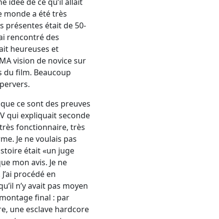
e idée de ce qu’il allait
le monde a été très
 présentes était de 50-
’ai rencontré des
fait heureuses et
 MA vision de novice sur
s du film. Beaucoup
pervers.
 que ce sont des preuves
PV qui expliquait seconde
très fonctionnaire, très
rme. Je ne voulais pas
stoire était «un juge
que mon avis. Je ne
 J’ai procédé en
qu’il n’y avait pas moyen
 montage final : par
ure, une esclave hardcore