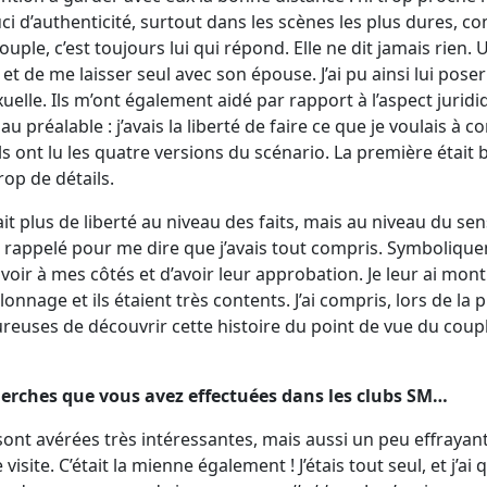
uci d’authenticité, surtout dans les scènes les plus dures, c
uple, c’est toujours lui qui répond. Elle ne dit jamais rien. 
u et de me laisser seul avec son épouse. J’ai pu ainsi lui po
xuelle. Ils m’ont également aidé par rapport à l’aspect juridi
u préalable : j’avais la liberté de faire ce que je voulais à c
 Ils ont lu les quatre versions du scénario. La première éta
trop de détails.
t plus de liberté au niveau des faits, mais au niveau du sens e
ont rappelé pour me dire que j’avais tout compris. Symboliqu
voir à mes côtés et d’avoir leur approbation. Je leur ai mo
onnage et ils étaient très contents. J’ai compris, lors de l
reuses de découvrir cette histoire du point de vue du coup
cherches que vous avez effectuées dans les clubs SM…
ont avérées très intéressantes, mais aussi un peu effrayantes
visite. C’était la mienne également ! J’étais tout seul, et j