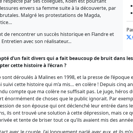
respecté par ses collègues, Koen est pourtant
blessures envers sa femme suite à la découverte, par
 brutales. Malgré les protestations de Magda,
stice…
Pa
t de rencontrer un succès historique en Flandre et
s. Entretien avec son réalisateur…
apté d’un fait divers qui a fait beaucoup de bruit dans le
ter cette histoire à l’écran ?
e sont déroulés à Malines en 1998, et la presse de l’époque
suivi cette histoire qui m’a mis… en colère ! Depuis cinq ans
endu compte que ma colère ne suffisait pas. Le juge, héros du
rt énormément de choses que le public ignorait. Par exemple
pression de son épouse qui ont déclenché leur entrée dans 
 ils ont trouvé une solution à cette dépression, mais ce qui
 privée et tente de briser tout ce qu’ils avaient mis des année
act avec le couple, j’ai longuement parlé avec eux, et ils m’o