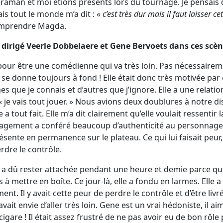
eraman et moi étions présents lors du tournage. Je pensais 
is tout le monde m’a dit : «
c’est très dur mais il faut laisser ce
comprendre Magda.
dirigé Veerle Dobbelaere et Gene Bervoets dans ces scè
our être une comédienne qui va très loin. Pas nécessairem
 se donne toujours à fond ! Elle était donc très motivée par
es que je connais et d’autres que j’ignore. Elle a une relatio
« je vais tout jouer. » Nous avions deux doublures à notre dis
 a tout fait. Elle m’a dit clairement qu’elle voulait ressentir
gagement a conféré beaucoup d’authenticité au personnage.
sente en permanence sur le plateau. Ce qui lui faisait peur, c
erdre le contrôle.
e a dû rester attachée pendant une heure et demie parce q
à mettre en boîte. Ce jour-là, elle a fondu en larmes. Elle 
t. Il y avait cette peur de perdre le contrôle et d’être liv
ait envie d’aller très loin. Gene est un vrai hédoniste, il aim
gare ! Il était assez frustré de ne pas avoir eu de bon rôle