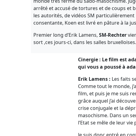
monde très fermé du sado-masochisme. Juge 
arrêté et accusé de tortures et de coups et 
les autorités, de vidéos SM particulièrement
consentante, Koen est livré en pâture à la ju
Premier long d’Erik Lamens,
SM-Rechter
vien
sort ,ces jours-ci, dans les salles bruxelloise
Cinergie : Le film est ad
qui vous a poussé à adap
Erik Lamens :
Les faits s
Comme tout le monde, j’ai 
film, et puis je me suis r
grâce auquel j’ai découve
crise conjugale et la dé
masochisme. Dans un sens,
l’Etat se mêle de leur vie
Je suis donc entré en cont