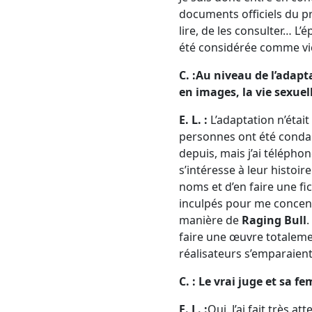
documents officiels du proc
lire, de les consulter… L
été considérée comme vi
C. :Au niveau de l’adapt
en images, la vie sexuel
E. L. :
L’adaptation n’était
personnes ont été condam
depuis, mais j’ai télépho
s’intéresse à leur histoir
noms et d’en faire une fic
inculpés pour me concentr
manière de
Raging Bull
.
faire une œuvre totaleme
réalisateurs s’emparaient 
C. : Le vrai juge et sa
E. L. :
Oui. J’ai fait très a