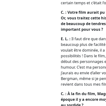
certain temps et c’était l
C. : Votre film aurait p
Or, vous traitez cette h
de beaucoup de tendresse
important pour vous ?
E. L. :
Il faut dire que dans
beaucoup plus de facilité
voulait être dominée, il 
possibilités ! Dans le fil
début des personnages et 
humour. C’est ma personna
j’aurais eu envie d’aller v
Bergman, même si je pens
revient dans tous mes film
C. :
À la fin du film, Ma
époque il y a encore moy
au sordide ?