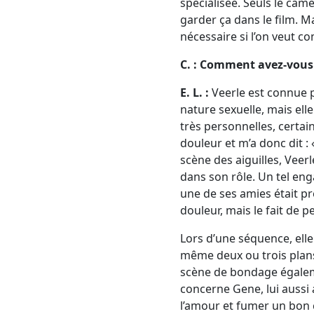
spécialisée. Seuls le cam
garder ça dans le film. Ma
nécessaire si l’on veut 
C. : Comment avez-vous 
E. L. :
Veerle est connue p
nature sexuelle, mais elle
très personnelles, certain
douleur et m’a donc dit : 
scène des aiguilles, Veerle
dans son rôle. Un tel en
une de ses amies était pré
douleur, mais le fait de p
Lors d’une séquence, ell
même deux ou trois plans 
scène de bondage égalemen
concerne Gene, lui aussi av
l’amour et fumer un bon ci