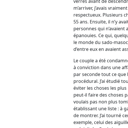
verres avant de descendr
m’arriver, j’avais vraime
respectueux. Plusieurs c
55 ans. Ensuite, il n’y av
personnes qui n’avaient a
épanouies. Ce qui, quelqu
le monde du sado-masochi
d’entre eux en avaient a
Le couple a été condamné
à conviction dans une affa
par seconde tout ce que l
procédural. J’ai étudié t
éviter les choses les plus
peut-il faire des choses p
voulais pas non plus tombe
établissant une liste : à 
de montrer. J’ai tourné ce
exemple, celui des aiguil