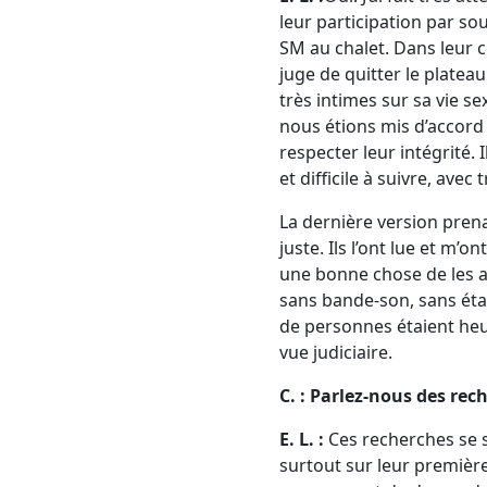
leur participation par so
SM au chalet. Dans leur co
juge de quitter le platea
très intimes sur sa vie se
nous étions mis d’accord a
respecter leur intégrité.
et difficile à suivre, avec 
La dernière version prenai
juste. Ils l’ont lue et m’
une bonne chose de les a
sans bande-son, sans étal
de personnes étaient heu
vue judiciaire.
C. : Parlez-nous des re
E. L. :
Ces recherches se s
surtout sur leur première 