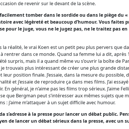
’occasion de revenir sur le devant de la scène.
u facilement tomber dans le sordide ou dans le piège du 
istoire avec légèreté et beaucoup d’humour. Vous faites pr
 pour le juge, vous ne le jugez pas, ne le traitez pas en
 la réalité, le vrai Koen est un petit peu plus pervers que da
 à rentrer dans ce monde. Quand sa femme lui a dit, après 1
a été surpris, mais il a quand même vu s’ouvrir la boîte de P
m, je trouvais plus intéressant de créer une plus grande dist
leur position finale. J’essaie, dans la mesure du possible, d
lité et j’essaie de reproduire ça dans mes films. J’ai essayé
oir. En général, je n’aime pas les films trop sérieux. J’aime Fel
e que Bergman peut s’intéresser aux mêmes sujets que moi
s : j’aime m’attaquer à un sujet difficile avec humour.
gda s’adresse à la presse pour lancer un débat public. Pe
en de lancer un débat sérieux dans la presse, avec un su