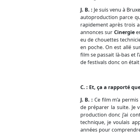
J. B. :
Je suis venu à Bruxe
autoproduction parce qu’a
rapidement après trois an
annonces sur
Cinergie
en
eu de chouettes technici
en poche. On est allé sur
film se passait là-bas et 
de festivals donc on était
C. : Et, ça a rapporté qu
J. B. :
Ce film m’a permis 
de préparer la suite. Je 
production donc j’ai con
technique, je voulais ap
années pour comprendre l