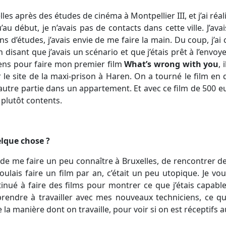
lles après des études de cinéma à Montpellier III, et j’ai ré
u début, je n’avais pas de contacts dans cette ville. J’avai
s d’études, j’avais envie de me faire la main. Du coup, j’
 disant que j’avais un scénario et que j’étais prêt à l’envoye
ens pour faire mon premier film
What’s wrong with you
, 
 le site de la maxi-prison à Haren. On a tourné le film en
l’autre partie dans un appartement. Et avec ce film de 500 e
 plutôt contents.
elque chose ?
de me faire un peu connaître à Bruxelles, de rencontrer d
voulais faire un film par an, c’était un peu utopique. Je vo
tinué à faire des films pour montrer ce que j’étais capable
prendre à travailler avec mes nouveaux techniciens, ce q
a manière dont on travaille, pour voir si on est réceptifs