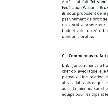
Après, j’ai fait
Ici vient
Fédération Wallonie-Bruxel
ils nous proposent de le p
pas vraiment de droit de 
un « vrai » producteur, 
budget voire du zéro bud
dont on a profité.
C. : Comment as-tu fait 
J. B. :
J’ai commencé à trav
chef op’ avec laquelle je
plateaux. Une relation d
abracadabrants et que je
aussi la mienne. Sur cha
équipe pour les clips et 