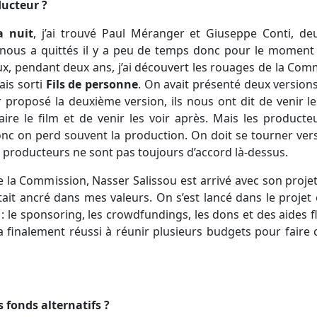
ducteur ?
la nuit
, j’ai trouvé Paul Méranger et Giuseppe Conti, de
nous a quittés il y a peu de temps donc pour le moment je
x, pendant deux ans, j’ai découvert les rouages de la Comm
ais sorti
Fils de personne
. On avait présenté deux version
r proposé la deuxième version, ils nous ont dit de venir le
e faire le film et de venir les voir après. Mais les produ
onc on perd souvent la production. On doit se tourner ve
s producteurs ne sont pas toujours d’accord là-dessus.
la Commission, Nasser Salissou est arrivé avec son projet d
tait ancré dans mes valeurs. On s’est lancé dans le projet
fs : le sponsoring, les crowdfundings, les dons et des aid
 finalement réussi à réunir plusieurs budgets pour faire
s fonds alternatifs ?