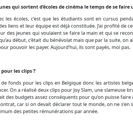
 jeunes qui sortent d’écoles de cinéma le temps de se fair
c les écoles, c’est que les étudiants sont en cursus penda
des liens et leur équipe est déjà constituée. J’ai profité de c
sur des jeunes qui voulaient se faire la main et qui se reco
t qu’au début, c’était du bénévolat mais que par la suite, on a
our pouvoir les payer. Aujourd’hui, ils sont payés, moi pas.
 pour les clips ?
u de fonds pour les clips en Belgique donc les artistes bel
ncer. On a réalisé deux clips pour Joy Slam, une slameuse 
avait des budgets assez conséquents pour qu’on puisse fair
ontrat, car si on devait déclarer tout le monde, on ne s’en s
ximum des petites rémunérations par année.