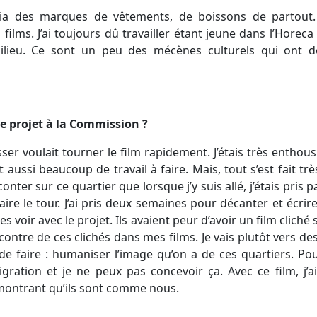
a des marques de vêtements, de boissons de partout.
films. J’ai toujours dû travailler étant jeune dans l’Horeca
ilieu. Ce sont un peu des mécènes culturels qui ont d
 le projet à la Commission ?
r voulait tourner le film rapidement. J’étais très enthousi
ait aussi beaucoup de travail à faire. Mais, tout s’est fait trè
nter sur ce quartier que lorsque j’y suis allé, j’étais pris pa
aire le tour. J’ai pris deux semaines pour décanter et écrir
les voir avec le projet. Ils avaient peur d’avoir un film cliché 
encontre de ces clichés dans mes films. Je vais plutôt vers 
té de faire : humaniser l’image qu’on a de ces quartiers. P
migration et je ne peux pas concevoir ça. Avec ce film, j
 montrant qu’ils sont comme nous.