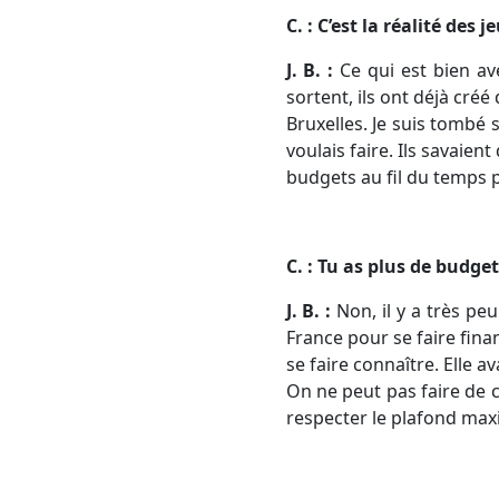
C. : C’est la réalité des
J. B. :
Ce qui est bien ave
sortent, ils ont déjà créé 
Bruxelles. Je suis tombé 
voulais faire. Ils savaien
budgets au fil du temps p
C. : Tu as plus de budget
J. B. :
Non, il y a très pe
France pour se faire fina
se faire connaître. Elle 
On ne peut pas faire de c
respecter le plafond ma