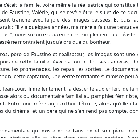
 c’était la famille, voire même la réalisatrice qui constituai
re de Faustine, Valérie, qui se révèle être le sujet de ce 
ent tranche avec la joie des images passées. Et puis, a
aît : “Il y a quelques années, ma mère a fait une tentative d
de rien”, nous susurre doucement et simplement la cinéaste.
passé ne montraient jusqu’alors que du bonheur.
ros, père de Faustine et réalisateur, les images sont une 
puis de cette famille. Avec sa, ou plutôt ses caméras, l’
ture, les promenades, les repas, les sorties. Le documenta
choix, cette captation, une vérité terrifiante s’immisce peu 
n, Jean-Louis filme lentement la descente aux enfers de la
sse alors du documentaire familial au pamphlet féministe
nt. Entre une mère aujourd’hui détruite, alors qu’elle ét
ses du cinéma, et un père qui ne s'en rend pas compte, o
fondamentale qui existe entre Faustine et son père, bien 