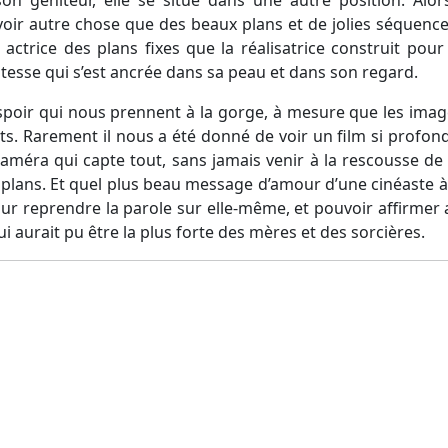
n géniteur, elle se situe dans une autre position. Alor
 voir autre chose que des beaux plans et de jolies séquence
 actrice des plans fixes que la réalisatrice construit pou
istesse qui s’est ancrée dans sa peau et dans son regard.
spoir qui nous prennent à la gorge, à mesure que les ima
s. Rarement il nous a été donné de voir un film si profondé
 caméra qui capte tout, sans jamais venir à la rescousse de
plans. Et quel plus beau message d’amour d’une cinéaste à 
ur reprendre la parole sur elle-même, et pouvoir affirmer 
i aurait pu être la plus forte des mères et des sorcières.