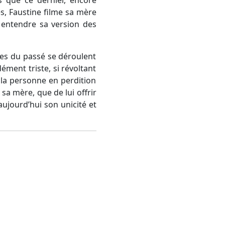
s que ce dernier, encore
s, Faustine filme sa mère
r entendre sa version des
ges du passé se déroulent
ment triste, si révoltant
 la personne en perdition
sa mère, que de lui offrir
aujourd’hui son unicité et