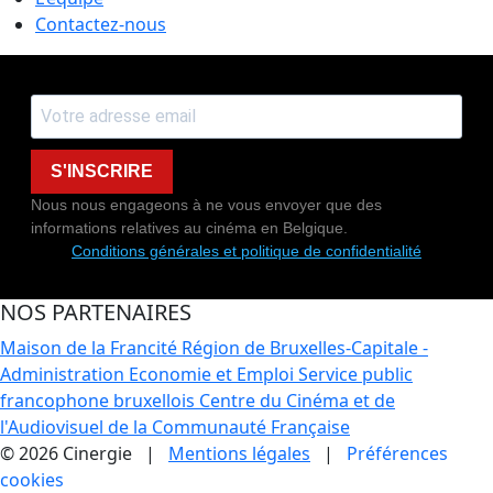
Contactez-nous
S'INSCRIRE
Nous nous engageons à ne vous envoyer que des
informations relatives au cinéma en Belgique.
Conditions générales et politique de confidentialité
NOS PARTENAIRES
Maison de la Francité
Région de Bruxelles-Capitale -
Administration Economie et Emploi
Service public
francophone bruxellois
Centre du Cinéma et de
l'Audiovisuel de la Communauté Française
© 2026 Cinergie |
Mentions légales
|
Préférences
cookies