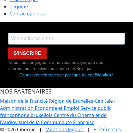
L'équipe
Contactez-nous
S'INSCRIRE
Nous nous engageons à ne vous envoyer que des
informations relatives au cinéma en Belgique.
Conditions générales et politique de confidentialité
NOS PARTENAIRES
Maison de la Francité
Région de Bruxelles-Capitale -
Administration Economie et Emploi
Service public
francophone bruxellois
Centre du Cinéma et de
l'Audiovisuel de la Communauté Française
© 2026 Cinergie |
Mentions légales
|
Préférences