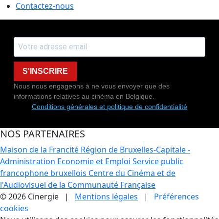
Contactez-nous
S'INSCRIRE
Nous nous engageons à ne vous envoyer que des
informations relatives au cinéma en Belgique.
Conditions générales et politique de confidentialité
NOS PARTENAIRES
Maison de la Francité
Région de Bruxelles-Capitale -
Administration Economie et Emploi
Service public
francophone bruxellois
Centre du Cinéma et de
l'Audiovisuel de la Communauté Française
© 2026 Cinergie |
Mentions légales
|
Préférences
cookies