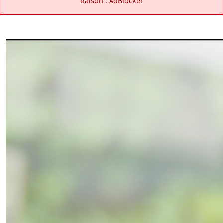
Raison : AdBlocker