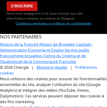
S'INSCRIRE
Nous nous engageons à ne vous envoyer que des
informations relatives au cinéma en Belgique.
Conditions générales et politique de confidentialité
NOS PARTENAIRES
Maison de la Francité
Région de Bruxelles-Capitale -
Administration Economie et Emploi
Service public
francophone bruxellois
Centre du Cinéma et de
l'Audiovisuel de la Communauté Française
© 2026 Cinergie |
Mentions légales
|
Préférences
cookies
Gestion des Cookies
Nous utilisons des cookies pour assurer les fonctionnalités
essentielles du site, analyser l'utilisation du site (Google
Analytics) et intégrer des vidéos (YouTube, Vimeo,
Dailymotion). Ces services peuvent déposer des cookies à
des fins marketing.