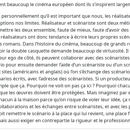
tent beaucoup le cinéma européen dont ils s’inspirent large
e personnellement qu’il est important que nous, les réalisat
ptions nos limites. Réalisateur et scénariste sont deux méti
mettre les deux ensemble, faute de mieux, faute d’avoir de
 réalisateurs ont donc tendance à écrire leurs propres scén
 romans. Dans l’histoire du cinéma, beaucoup de grands ré
voir la double casquette demande beaucoup de virtuosité. Il 
leur ego de côté, ils peuvent collaborer avec des scénarist
pour ensuite demander l’aide d’un scénariste ou d’un scrip
ites (américains et anglais) où l’on s’échange des scénarios
arios écrits, avec l’adresse des scénaristes. Si un producteu
mple que ça. Pourquoi ne voit-on pas ça ici ? Pourquoi chacun
n que les œuvres doivent être protégées. Mais imaginez par
chacun à la maison parce qu’on risque de voler leur idée, ça 
collaborations et les échanges entre scénaristes, et avec les
oit remettre le scénario à la place qui lui revient, une pla
mais aussi exiger en contrepartie la rigueur et le profession