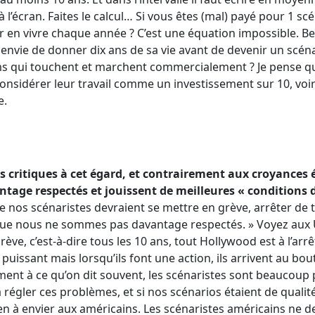
à l’écran. Faites le calcul… Si vous êtes (mal) payé pour 1 s
r en vivre chaque année ? C’est une équation impossible.
 envie de donner dix ans de sa vie avant de devenir un scén
lms qui touchent et marchent commercialement ? Je pense qu’
Considérer leur travail comme un investissement sur 10, voire
e.
es critiques à cet égard, et contrairement aux croyances é
ntage
respectés et jouissent de meilleures « conditions d
e nos scénaristes devraient se mettre en grève, arrêter de tr
t que nous ne sommes pas davantage respectés. » Voyez aux 
ève, c’est-à-dire tous les 10 ans, tout Hollywood est à l’arrê
 puissant mais lorsqu’ils font une action, ils arrivent au bo
ment à ce qu’on dit souvent, les scénaristes sont beaucoup 
à régler ces problèmes, et si nos scénarios étaient de qualit
en à envier aux américains. Les scénaristes américains ne d