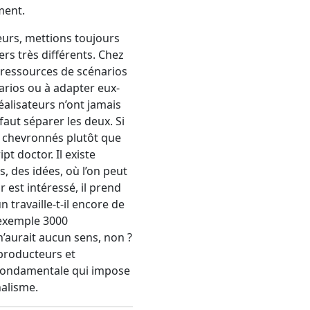
ment.
eurs, mettions toujours
ers très différents. Chez
s ressources de scénarios
arios ou à adapter eux-
alisateurs n’ont jamais
faut séparer les deux. Si
es chevronnés plutôt que
t doctor. Il existe
, des idées, où l’on peut
r est intéressé, il prend
 travaille-t-il encore de
 exemple 3000
n’aurait aucun sens, non ?
 producteurs et
ce fondamentale qui impose
nalisme.