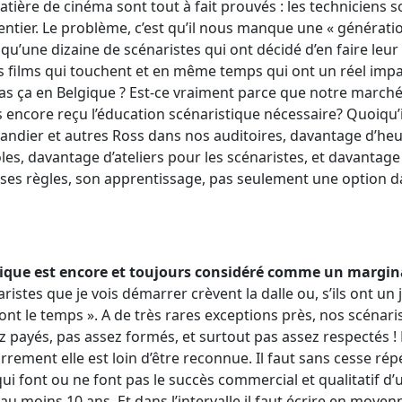
atière de cinéma sont tout à fait prouvés : les techniciens so
ntier. Le problème, c’est qu’il nous manque une « génératio
qu’une dizaine de scénaristes qui ont décidé d’en faire leur 
es films qui touchent et en même temps qui ont un réel imp
s ça en Belgique ? Est-ce vraiment parce que notre marché e
 encore reçu l’éducation scénaristique nécessaire? Quoiqu’il 
ndier et autres Ross dans nos auditoires, davantage d’heur
les, davantage d’ateliers pour les scénaristes, et davantage
 ses règles, son apprentissage, pas seulement une option d
lgique est encore et toujours considéré comme un margi
ristes que je vois démarrer crèvent la dalle ou, s’ils ont un 
n ont le temps ». A de très rares exceptions près, nos scénar
z payés, pas assez formés, et surtout pas assez respectés ! 
rement elle est loin d’être reconnue. Il faut sans cesse répé
qui font ou ne font pas le succès commercial et qualitatif d’
 au moins 10 ans. Et dans l’intervalle il faut écrire en moyen