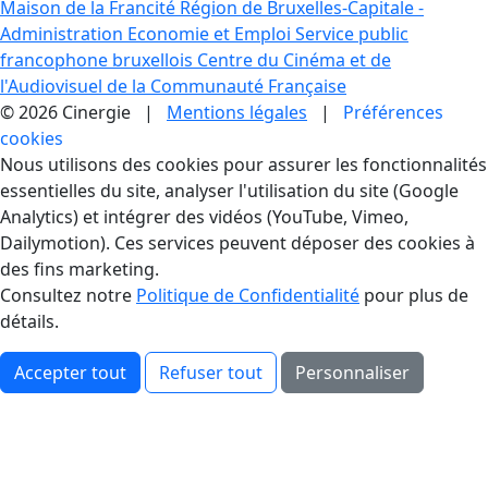
Maison de la Francité
Région de Bruxelles-Capitale -
Administration Economie et Emploi
Service public
francophone bruxellois
Centre du Cinéma et de
l'Audiovisuel de la Communauté Française
© 2026 Cinergie |
Mentions légales
|
Préférences
cookies
Gestion des Cookies
Nous utilisons des cookies pour assurer les fonctionnalités
essentielles du site, analyser l'utilisation du site (Google
Analytics) et intégrer des vidéos (YouTube, Vimeo,
Dailymotion). Ces services peuvent déposer des cookies à
des fins marketing.
Consultez notre
Politique de Confidentialité
pour plus de
détails.
Accepter tout
Refuser tout
Personnaliser