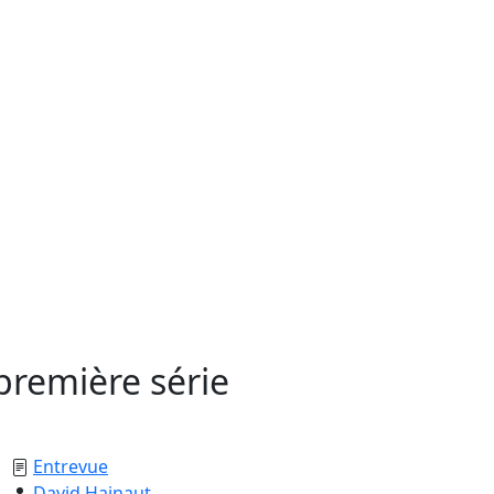
première série
Entrevue
David Hainaut