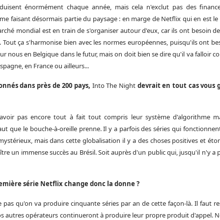
produisent énormément chaque année, mais cela n'exclut pas des finan
c
e faisant désormais partie du paysage : en marge de Netflix qui en est le 
ché mondial est en train de s'organiser autour d'eux, car ils ont besoin
out ça s'harmonise bien avec les normes européennes, puisqu'ils ont bes
our nous en Belgique dans le futur, mais on doit bien se dire qu'il va fallo
spagne, en France ou ailleurs...
abonnés dans près de 200 pays,
Into The Night
devrait en tout cas vous 
avoir pas encore tout à fait tout compris leur système d'algorithme mai
aut que le bouche-à-oreille prenne. Il y a parfois des séries qui fonctionnent
mystérieux, mais dans cette globalisation il y a des choses positives et ét
ître un immense succès au Brésil. Soit auprès d'un public qui, jusqu'il n'y a 
première série Netflix change donc la donne ?
 pas qu'on va produire cinquante séries par an de cette façon-là. Il faut re
s autres opérateurs continueront à produire leur propre produit d'appel. Ne