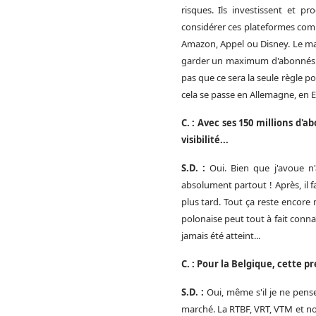
risques. Ils investissent et 
considérer ces plateformes comm
Amazon, Appel ou Disney. Le mar
garder un maximum d'abonnés. T
pas que ce sera la seule règle p
cela se passe en Allemagne, en E
C. : Avec ses 150 millions d'
visibilité...
S.D. :
Oui. Bien que j'avoue n'
absolument partout ! Après, il f
plus tard. Tout ça reste encore 
polonaise peut tout à fait conna
jamais été atteint...
C. : Pour la Belgique, cette 
S.D. :
Oui, même s'il je ne pense
marché. La RTBF, VRT, VTM et no