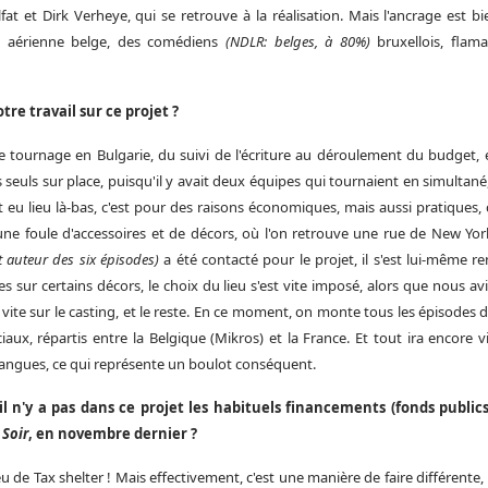
fat et Dirk Verheye, qui se retrouve à la réalisation. Mais l'ancrage est 
e aérienne belge, des comédiens
(NDLR: belges, à 80%)
bruxellois, flam
tre travail sur ce projet ?
 tournage en Bulgarie, du suivi de l'écriture au déroulement du budget, e
 seuls sur place, puisqu'il y avait deux équipes qui tournaient en simultané
t eu lieu là-bas, c'est pour des raisons économiques, mais aussi pratiques,
e foule d'accessoires et de décors, où l'on retrouve une rue de New York,
 auteur des six épisodes)
a été contacté pour le projet, il s'est lui-même re
s sur certains décors, le choix du lieu s'est vite imposé, alors que nous av
ite sur le casting, et le reste. En ce moment, on monte tous les épisodes de
ciaux, répartis entre la Belgique (Mikros) et la France. Et tout ira encore vi
langues, ce qui représente un boulot conséquent.
l n'y a pas dans ce projet les habituels financements (fonds public
u
Soir
, en novembre dernier ?
eu de Tax shelter ! Mais effectivement, c'est une manière de faire différen