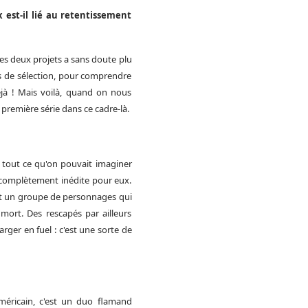
 est-il lié au retentissement
ces deux projets a sans doute plu
us de sélection, pour comprendre
éjà ! Mais voilà, quand on nous
e première série dans ce cadre-là.
de tout ce qu'on pouvait imaginer
 complètement inédite pour eux.
it un groupe de personnages qui
mort. Des rescapés par ailleurs
rger en fuel : c'est une sorte de
méricain, c'est un duo flamand