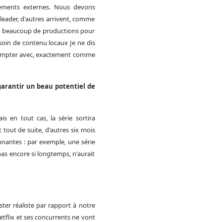
ements externes. Nous devons
leader, d'autres arrivent, comme
 de beaucoup de productions pour
oin de contenu locaux Je ne dis
ir compter avec, exactement comme
garantir un beau potentiel de
s en tout cas, la série sortira
 tout de suite, d'autres six mois
onnantes : par exemple, une série
pas encore si longtemps, n'aurait
ster réaliste par rapport à notre
tflix et ses concurrents ne vont