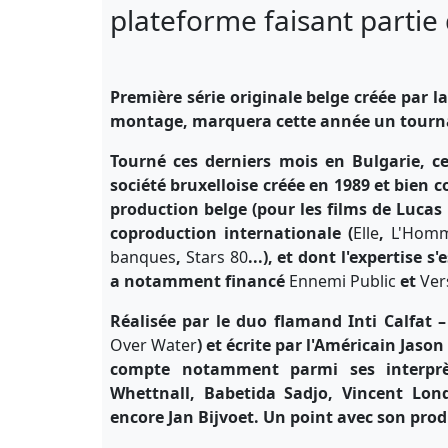
plateforme faisant partie
Première série originale belge créée par l
montage,
marquera cette année un tourna
Tourné ces derniers mois en Bulgarie, c
société bruxelloise créée en 1989 et bien
production belge (pour les films de Lucas 
coproduction internationale (
Elle
,
L'Homm
banques
,
Stars 80
...)
, e
t dont l'expertise 
a notamment financé
Ennemi Public
et
Vers
Réalisée par le duo flamand Inti Calfat 
Over Water
) et écrite par l'Américain Jaso
compte notamment parmi ses interprèt
Whettnall, Babetida Sadjo,
Vincent Lon
encore Jan Bijvoet. Un point avec son prod