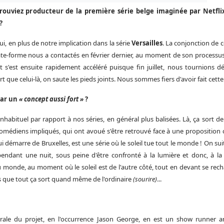
rouviez producteur de la première série belge imaginée par Netflix
?
ui, en plus de notre implication dans la série
Versailles
. La conjonction de 
plate-forme nous a contactés en février dernier, au moment de son process
 s'est ensuite rapidement accéléré puisque fin juillet, nous tournions d
t que celui-là, on saute les pieds joints. Nous sommes fiers d'avoir fait cett
par un
« concept aussi fort »
?
t inhabituel par rapport à nos séries, en général plus balisées. Là, ça sort 
comédiens impliqués, qui ont avoué s'être retrouvé face à une proposition
ui démarre de Bruxelles, est une série où le soleil tu
e
tout le monde ! On su
endant une nuit, sous peine d'être confronté à la lumière et donc, à la 
monde, au moment où le soleil est de l'autre côté, tout en devant se recha
 que tout ça sort quand même de l'ordinaire
(sourire)
...
trale du projet, en l'occurrence Jason George, en est un show runner a