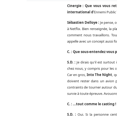
Cinergie : Que vous vous ret
international d'
Ennemi Public
Sébastien Delloye :
Je pense, o
à Netflix. Bien renseignée, la 
comment nous travaillons. Tout
appelle avec un concept aussi for
C. : Que sous-entendez vous 
S.D. :
Je dirais qu'il est surtou
chez nous, y compris pour les 
Car en gros,
Into The Night
, q
doivent rester dans un avion p
contraints de tourner autour du 
survie à toute épreuve. Avouons
C. : ...tout comme le casting !
S.D. :
Oui. Si la personne cen