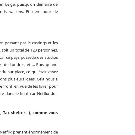
bien belge, puisqu'on démarre de
ands, wallons. Et idem pour de
n passant par le castings et les
, soit un total de 120 personnes.
 car
ce pays
possède des studios
 de Londres, etc... Puis, quand
ndu sur place, ce qui était assez
ions plusieurs idées. Cela nous a
 front, en vue de les livrer pour
te dans le final, car Netflix doit
s, Tax shelter...), comme vous
te, Netflix prenant énormément de