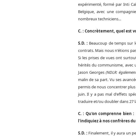
expérimenté, formé par Inti Cal
Belgique, avec une compagni
nombreux techniciens...
C. : Concrètement, quel est vo
S.D. :
B
eaucoup de temps sur le
contrats. Mais nous n'étions pas
Si les prises de vues ont surtou
hérités du communisme, avec un
Jason Georges
(NDLR: également
malin de sa part. Vu ses avancée
permis de nous concentrer plus v
juin. Il y a pas mal d'effets spé
traduire et/ou doubler dans 27 
C. : Qu'on comprenne bien : i
l'indiquiez à nos confrères d
S.D. :
Finalement, il y aura un p