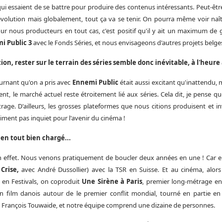
, qui essaient de se battre pour produire des contenus intéressants. Peut-êt
 évolution mais globalement, tout ça va se tenir. On pourra même voir naîtr
r nous producteurs en tout cas, c'est positif qu'il y ait un maximum de gu
i Public 3
avec le Fonds Séries, et nous envisageons d'autres projets belge
ion, rester sur le terrain des séries semble donc inévitable, à l'heure 
ournant qu'on a pris avec
Ennemi Public
était aussi excitant qu'inattendu, m
ent, le marché actuel reste étroitement lié aux séries. Cela dit, je pense qu
rage. D'ailleurs, les grosses plateformes que nous citions produisent et in
aiment pas inquiet pour l'avenir du cinéma !
en tout bien chargé...
en effet. Nous venons pratiquement de boucler deux années en une ! Car en
 Crise,
avec André Dussollier) avec la TSR en Suisse. Et au cinéma, alo
 en Festivals, on coproduit
Une Sirène à Paris
, premier long-métrage en
un film danois autour de le premier conflit mondial, tourné en partie 
rançois Touwaide, et notre équipe comprend une dizaine de personnes.