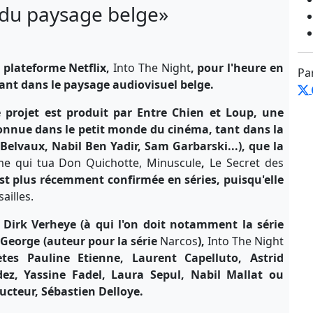
 du paysage belge»
a plateforme Netflix,
Into The Night
, pour l'heure en
Pa
nt dans le paysage audiovisuel belge.
e projet est produit par Entre Chien et Loup, une
 connue dans le petit monde du cinéma,
tant dans la
Belvaux, Nabil Ben Yadir, Sam Garbarski...), que la
e qui tua Don Quichotte, Minuscule
,
Le Secret des
s'est plus récemment confirmée
en séries, puisqu'elle
ailles.
– Dirk Verheye (à qui l'on doit notamment la série
n George (auteur pour la série
Narcos
),
Into The Night
es Pauline Etienne, Laurent Capelluto, Astrid
dez
, Yassine Fadel, Laura Sepul, Nabil Mallat ou
ucteur, Sébastien Delloye.