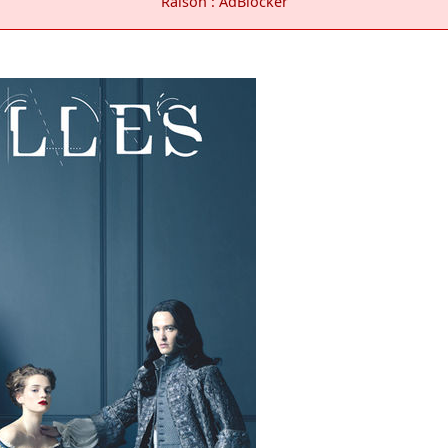
Raison : AdBlocker