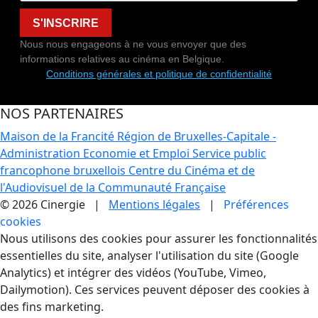
S'INSCRIRE
Nous nous engageons à ne vous envoyer que des
informations relatives au cinéma en Belgique.
Conditions générales et politique de confidentialité
NOS PARTENAIRES
Maison de la Francité
Région de Bruxelles-Capitale -
Administration Economie et Emploi
Service public
francophone bruxellois
Centre du Cinéma et de
l'Audiovisuel de la Communauté Française
© 2026 Cinergie |
Mentions légales
|
Préférences
cookies
Gestion des Cookies
Nous utilisons des cookies pour assurer les fonctionnalités
essentielles du site, analyser l'utilisation du site (Google
Analytics) et intégrer des vidéos (YouTube, Vimeo,
Dailymotion). Ces services peuvent déposer des cookies à
des fins marketing.