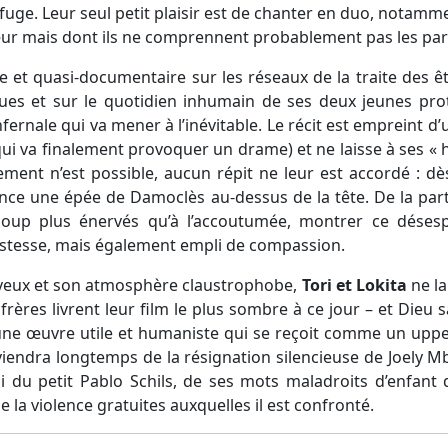
efuge. Leur seul petit plaisir est de chanter en duo, notam
œur mais dont ils ne comprennent probablement pas les par
e et quasi-documentaire sur les réseaux de la traite des 
s et sur le quotidien inhumain de ses deux jeunes pro
ernale qui va mener à l’inévitable. Le récit est empreint d’u
 qui va finalement provoquer un drame) et ne laisse à ses «
sement n’est possible, aucun répit ne leur est accordé : dè
nce une épée de Damoclès au-dessus de la tête. De la part
coup plus énervés qu’à l’accoutumée, montrer ce désesp
ustesse, mais également empli de compassion.
veux et son atmosphère claustrophobe,
Tori et Lokita
ne l
frères livrent leur film le plus sombre à ce jour – et Dieu 
 une œuvre utile et humaniste qui se reçoit comme un uppe
viendra longtemps de la résignation silencieuse de Joely M
i du petit Pablo Schils, de ses mots maladroits d’enfant
e la violence gratuites auxquelles il est confronté.