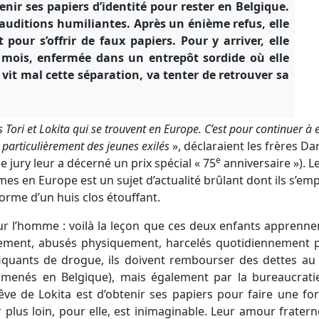
enir ses papiers d’identité pour rester en Belgique.
s auditions humiliantes. Après un énième refus, elle
our s’offrir de faux papiers. Pour y arriver, elle
s mois, enfermée dans un entrepôt sordide où elle
i vit mal cette séparation, va tenter de retrouver sa
es Tori et Lokita qui se trouvent en Europe. C’est pour continuer à 
 particulièrement des jeunes exilés
», déclaraient les frères D
e
e jury leur a décerné un prix spécial « 75
anniversaire »). L
es en Europe est un sujet d’actualité brûlant dont ils s’em
 forme d’un huis clos étouffant.
r l’homme : voilà la leçon que ces deux enfants apprennen
èrement, abusés physiquement, harcelés quotidiennement p
fiquants de drogue, ils doivent rembourser des dettes au 
amenés en Belgique), mais également par la bureaucrat
êve de Lokita est d’obtenir ses papiers pour faire une f
 plus loin, pour elle, est inimaginable. Leur amour fraternel