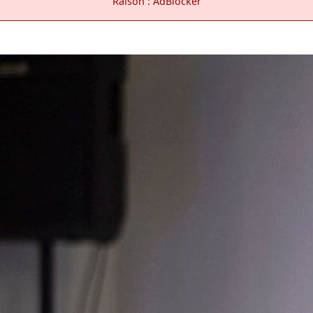
Raison : AdBlocker