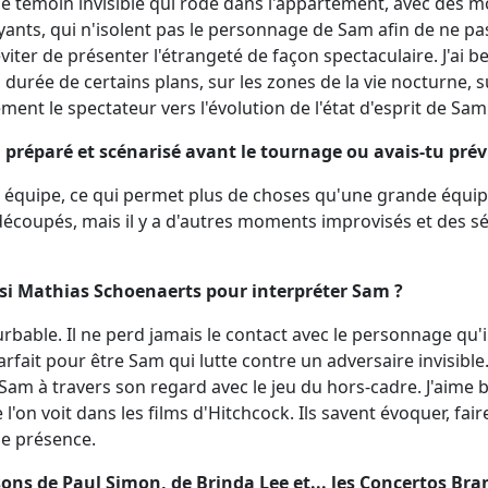
e témoin invisible qui rôde dans l'appartement, avec des
yants, qui n'isolent pas le personnage de Sam afin de ne pa
 éviter de présenter l'étrangeté de façon spectaculaire. J'ai b
durée de certains plans, sur les zones de la vie nocturne, su
ment le spectateur vers l'évolution de l'état d'esprit de Sam
en préparé et scénarisé avant le tournage ou avais-tu prév
e équipe, ce qui permet plus de choses qu'une grande équip
s découpés, mais il y a d'autres moments improvisés et des
si Mathias Schoenaerts pour interpréter Sam ?
turbable. Il ne perd jamais le contact avec le personnage q
parfait pour être Sam qui lutte contre un adversaire invisible. 
 Sam à travers son regard avec le jeu du hors-cadre. J'aime b
on voit dans les films d'Hitchcock. Ils savent évoquer, faire 
le présence.
nsons de Paul Simon, de Brinda Lee et... les Concertos B