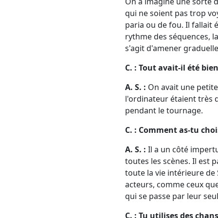
On a imaginé une sorte d
qui ne soient pas trop vo
paria ou de fou. Il fallait
rythme des séquences, la 
s'agit d'amener graduelle
C. : Tout avait-il été bi
A. S. :
On avait une petit
l'ordinateur étaient trè
pendant le tournage.
C. : Comment as-tu choi
A. S. :
Il a un côté imper
toutes les scènes. Il est 
toute la vie intérieure de
acteurs, comme ceux que l'
qui se passe par leur seu
C. : Tu utilises des cha