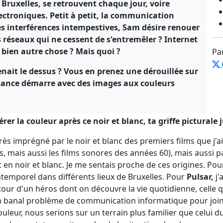
à Bruxelles, se retrouvent chaque jour, voire
lectroniques. Petit à petit, la communication
 des interférences intempestives, Sam désire renouer
s réseaux qui ne cessent de s'entremêler ? Internet
u bien autre chose ? Mais quoi ?
Pa
prenait le dessus ? Vous en prenez une dérouillée sur
issance démarre avec des images aux couleurs
rer la couleur après ce noir et blanc, ta griffe picturale
 très imprégné par le noir et blanc des premiers films que j'
, mais aussi les films sonores des années 60), mais aussi 
t en noir et blanc. Je me sentais proche de ces origines. Po
intemporel dans différents lieux de Bruxelles. Pour
Pulsar,
j'
our d'un héros dont on découvre la vie quotidienne, celle 
n banal problème de communication informatique pour joindre
ouleur, nous serions sur un terrain plus familier que celui du