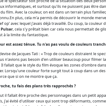
 que le spectateur soit proche de la situation des deux perso
x informatiques, et surtout qu'ils ne puissent pas être dan
du film. Avec la couleur, on est dans un terrain plus familie
onnu.En plus, cela m'a permis de découvrir le monde mervei
 op’ avec lequel j'avais déjà travaillé. Du coup, la couleur 
r
Pulsar
, cela s'y prêtait bien car cela nous permettait de g
 à la limite du fantastique.
leur est assez ténue. Tu n'as pas voulu de couleurs tranch
a devise de Jacques Tati : « Trop de couleurs distraient le spect
s n'avions pas besoin d'en utiliser beaucoup pour filmer l
Il fallait que le style du film évoque les zones d'ombre dan
ler. Lorsqu'une couleur forte surgit tout à coup dans un des p
force que si on ne montre que ça.
roche, tu fais des plans très rapprochés ?
but il fallait être proche des personnages dans un petit appa
s, j'ai évité d'utiliser ceux qui sont trop déformants, comm