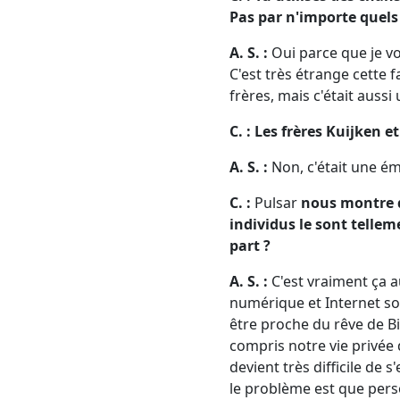
Pas par n'importe quels 
A. S. :
Oui parce que je v
C'est très étrange cette 
frères, mais c'était auss
C. : Les frères Kuijken e
A. S. :
Non, c'était une ém
C. :
Pulsar
nous montre qu
individus le sont tellem
part ?
A. S. :
C'est vraiment ça au
numérique et Internet son
être proche du rêve de Bi
compris notre vie privée 
devient très difficile de 
le problème est que perso