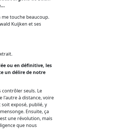
...
ch me touche beaucoup.
swald Kuijken et ses
trait.
e ou en définitive, les
ce un délire de notre
 contrôler seuls. Le
 l'autre à distance, voire
soit exposé, publié, y
e mensonge. Ensuite, ça
s est une révolution, mais
elligence que nous