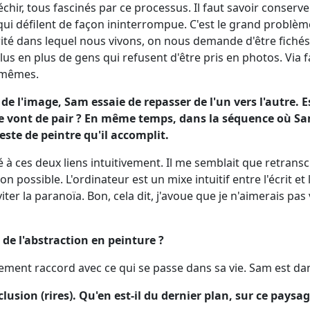
chir, tous fascinés par ce processus. Il faut savoir conserv
qui défilent de façon ininterrompue. C'est le grand problè
rité dans lequel nous vivons, on nous demande d'être fich
lus en plus de gens qui refusent d'être pris en photos. Via 
-mêmes.
et de l'image, Sam essaie de repasser de l'un vers l'autre. E
mage vont de pair ? En même temps, dans la séquence où S
ste de peintre qu'il accomplit.
é à ces deux liens intuitivement. Il me semblait que retranscr
n possible. L'ordinateur est un mixe intuitif entre l'écrit et
iter la paranoïa. Bon, cela dit, j'avoue que je n'aimerais pas
ne de l'abstraction en peinture ?
ement raccord avec ce qui se passe dans sa vie. Sam est dan
lusion (rires). Qu'en est-il du dernier plan, sur ce paysag