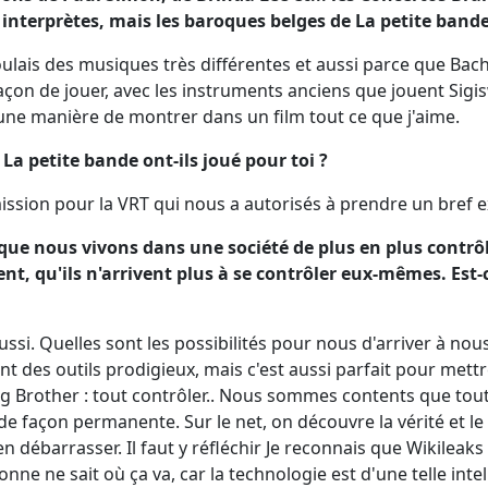
interprètes, mais les baroques belges de La petite bande
oulais des musiques très différentes et aussi parce que Ba
façon de jouer, avec les instruments anciens que jouent Sigi
i une manière de montrer dans un film tout ce que j'aime.
t La petite bande ont-ils joué pour toi ?
ission pour la VRT qui nous a autorisés à prendre un bref ex
e nous vivons dans une société de plus en plus contrôlé
ent, qu'ils n'arrivent plus à se contrôler eux-mêmes. Est-
ssi. Quelles sont les possibilités pour nous d'arriver à nous
t des outils prodigieux, mais c'est aussi parfait pour mettre
g Brother : tout contrôler.. Nous sommes contents que tout 
de façon permanente. Sur le net, on découvre la vérité et l
s'en débarrasser. Il faut y réfléchir Je reconnais que Wikileak
nne ne sait où ça va, car la technologie est d'une telle int