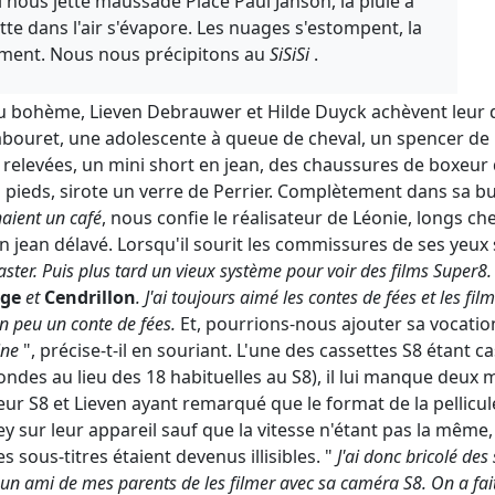
l nous jette maussade Place Paul Janson, la pluie a
otte dans l'air s'évapore. Les nuages s'estompent, la
ment. Nous nous précipitons au
SiSiSi
.
u bohème, Lieven Debrauwer et Hilde Duyck achèvent leur 
tabouret, une adolescente à queue de cheval, un spencer de 
 relevées, un mini short en jean, des chaussures de boxeur 
s pieds, sirote un verre de Perrier. Complètement dans sa bul
naient un café
, nous confie le réalisateur de Léonie, longs ch
un jean délavé. Lorsqu'il sourit les commissures de ses yeux 
ster. Puis plus tard un vieux système pour voir des films Super8. C
ige
et
Cendrillon
. J'ai toujours aimé les contes de fées et les fil
un peu un conte de fées.
Et, pourrions-nous ajouter sa vocation
gine
", précise-t-il en souriant. L'une des cassettes S8 étant c
ndes au lieu des 18 habituelles au S8), il lui manque deux 
r S8 et Lieven ayant remarqué que le format de la pellicule é
y sur leur appareil sauf que la vitesse n'étant pas la même, 
es sous-titres étaient devenus illisibles. "
J'ai donc bricolé des 
n ami de mes parents de les filmer avec sa caméra S8. On a fa