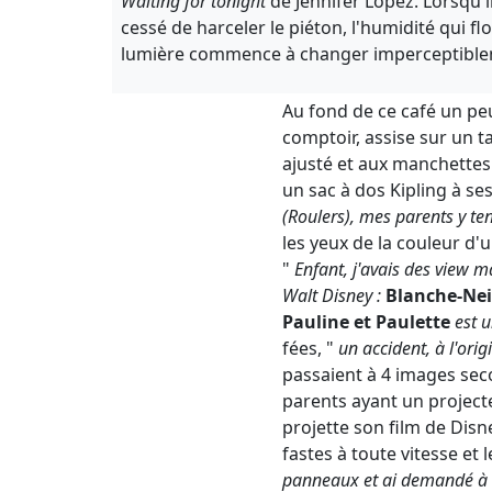
Waiting for tonight
de Jennifer Lopez. Lorsqu'i
cessé de harceler le piéton, l'humidité qui fl
lumière commence à changer imperceptible
Au fond de ce café un pe
comptoir, assise sur un 
ajusté et aux manchettes
un sac à dos Kipling à se
(Roulers), mes parents y te
les yeux de la couleur d'
"
Enfant, j'avais des view ma
Walt Disney :
Blanche-Ne
Pauline et Paulette
est 
fées, "
un accident, à l'ori
passaient à 4 images seco
parents ayant un projecteu
projette son film de Disne
fastes à toute vitesse et l
panneaux et ai demandé à u