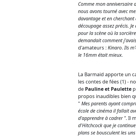
Comme mon anniversaire app
nous avons tourné avec me
davantage et en cherchant de
découpage assez précis. Je 
pour la scène où la sorciè
demandait comment j'avais 
d'amateurs :
Kinaro
.
Ils m
le 16mm était mieux.
La Barmaid apporte un caf
les contes de fées (1) - 
de
Pauline et Paulette
po
propos inaudibles bien qu
"
Mes parents ayant compris
école de cinéma il fallait a
d'apprendre à cadrer "
. Il
d'Hitchcock que je continue 
plans se bousculent les uns 