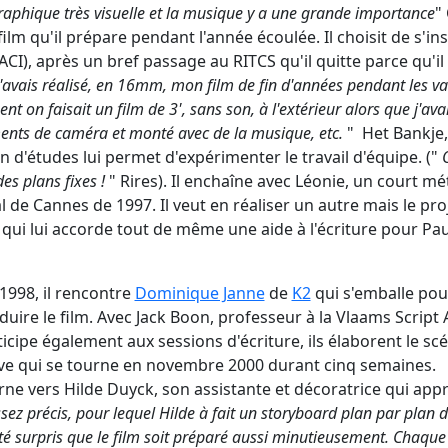
raphique très visuelle et la musique y a une grande importance
"
 film qu'il prépare pendant l'année écoulée. Il choisit de s'i
), après un bref passage au RITCS qu'il quitte parce qu'il ne
 j'avais réalisé, en 16mm, mon film de fin d'années pendant les 
t on faisait un film de 3', sans son, à l'extérieur alors que j'av
nts de caméra et monté avec de la musique, etc.
" Het Bankje, 
fin d'études lui permet d'expérimenter le travail d'équipe. ("
es plans fixes !
" Rires). Il enchaîne avec Léonie, un court mé
l de Cannes de 1997. Il veut en réaliser un autre mais le proj
ui lui accorde tout de même une aide à l'écriture pour Paul
1998, il rencontre
Dominique Janne
de
K2
qui s'emballe pour
duire le film. Avec Jack Boon, professeur à la Vlaams Script 
cipe également aux sessions d'écriture, ils élaborent le scé
tive qui se tourne en novembre 2000 durant cinq semaines.
e vers Hilde Duyck, son assistante et décoratrice qui appro
sez précis, pour lequel Hilde à fait un storyboard plan par plan d
été surpris que le film soit préparé aussi minutieusement. Chaqu