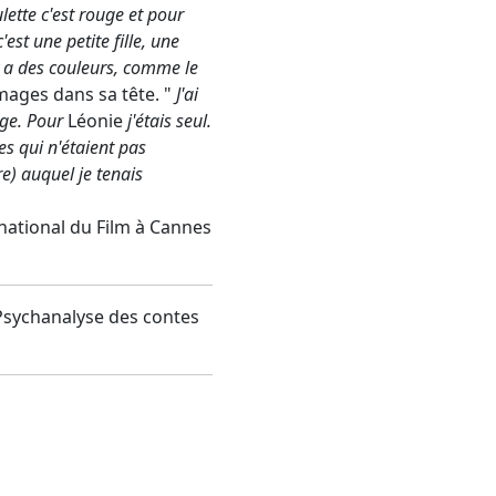
tte c'est rouge et pour
st une petite fille, une
 y a des couleurs, comme le
s images dans sa tête. "
J'ai
age. Pour
Léonie
j'étais seul.
es qui n'étaient pas
e) auquel je tenais
rnational du Film à Cannes
 Psychanalyse des contes