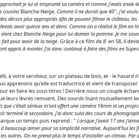
rochait je lui ai emprunté sa caméra et comme j'avais envie de
s cousins
Blanche-Neige
. Comme il ne durait que 40'', j'ai voul
s décors plus appropriés afin de pouvoir filmer le château, les nai
devais avoir quinze ans et demi. Comme on a réalisé le film en hi
re vient chez Blanche-Neige pour lui donner la pomme. Je me sou
fait pour avoir de la neige.
Grâce à ce film de 8' en S8, il de
'ont appris à monter. J'ai donc continué à faire des films en Sup
é, à votre serviteur, sur un plateau de bois, et - le hasard 
nous apprenons qu'elle est traductrice et vient de transposer
ur en faire les sous-titres ! Derrière nous un couple écha
e leurs lèvres remuent. Des sourds lisant mutuellement leur
 que c'était sérieux m'ont offert une caméra 16mm et un project
voir terminé le secondaire, j'ai donc suivi des cours de photograp
 marque un temps puis reprend : "
Lorsque j'avais 17 ans j'aim
à beaucoup aimer pour sa simplicité narrative. Aujourd'hui les fi
les autres. On ne prend plus le temps d'installer un climax. Par a