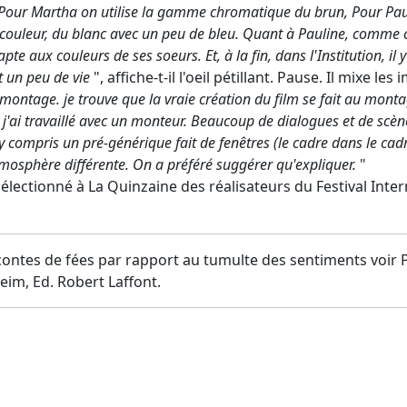
ur Martha on utilise la gamme chromatique du brun, Pour Paule
 couleur, du blanc avec un peu de bleu. Quant à Pauline, comme c'e
pte aux couleurs de ses soeurs. Et, à la fin, dans l'Institution, il
t un peu de vie
", affiche-t-il l'oeil pétillant. Pause. Il mixe le
ontage. je trouve que la vraie création du film se fait au mont
j'ai travaillé avec un monteur. Beaucoup de dialogues et de scèn
y compris un pré-générique fait de fenêtres (le cadre dans le cadr
mosphère différente. On a préféré suggérer qu'expliquer.
"
électionné à La Quinzaine des réalisateurs du Festival Inte
 contes de fées par rapport au tumulte des sentiments voir
eim, Ed. Robert Laffont.