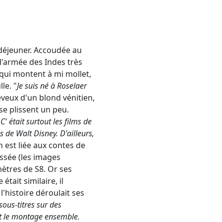
déjeuner. Accoudée au
l'armée des Indes très
qui montent à mi mollet,
le. "
Je suis né à Roselaer
eveux d'un blond vénitien,
se plissent un peu.
' était surtout les films de
ms de Walt Disney. D'ailleurs,
 est liée aux contes de
assée (les images
mètres de S8. Or ses
tait similaire, il
l'histoire déroulait ses
sous-titres sur des
it le montage ensemble.