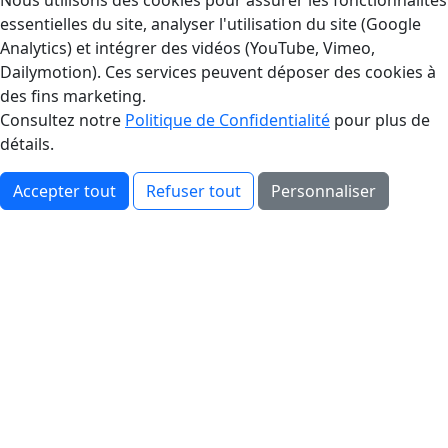
Gestion des Cookies
Nous utilisons des cookies pour assurer les fonctionnalités
essentielles du site, analyser l'utilisation du site (Google
Analytics) et intégrer des vidéos (YouTube, Vimeo,
Dailymotion). Ces services peuvent déposer des cookies à
des fins marketing.
Consultez notre
Politique de Confidentialité
pour plus de
détails.
Accepter tout
Refuser tout
Personnaliser