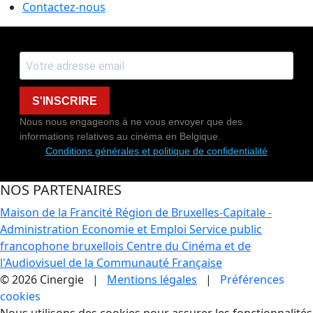
Contactez-nous
S'INSCRIRE
Nous nous engageons à ne vous envoyer que des
informations relatives au cinéma en Belgique.
Conditions générales et politique de confidentialité
NOS PARTENAIRES
Maison de la Francité
Région de Bruxelles-Capitale -
Administration Economie et Emploi
Service public
francophone bruxellois
Centre du Cinéma et de
l'Audiovisuel de la Communauté Française
© 2026 Cinergie |
Mentions légales
|
Préférences
cookies