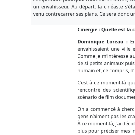
un envahisseur. Au départ, la cinéaste s’é
venu contrecarrer ses plans. Ce sera donc un l
Cinergie : Quelle est la 
Dominique Loreau :
En
envahissaient une ville 
Comme je m’intéresse aux
de si petits animaux pui
humain et, ce compris, d’
C’est à ce moment-là que j
rencontré des scientifi
scénario de film document
On a commencé à chercher
gens n’aiment pas les cr
À ce moment-là, j’ai décid
plus pour préciser mes in