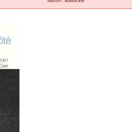
Raison : AdBlocker