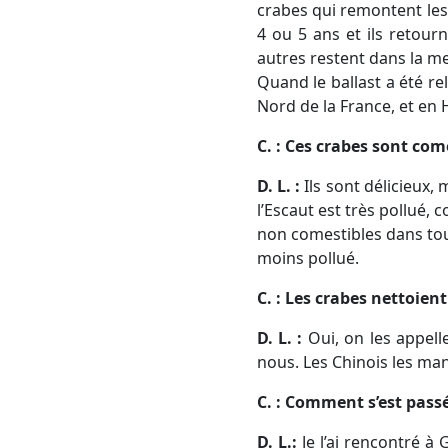
crabes qui remontent les r
4 ou 5 ans et ils retour
autres restent dans la me
Quand le ballast a été re
Nord de la France, et en 
C. : Ces crabes sont com
D. L. :
Ils sont délicieux,
l’Escaut est très pollué
non comestibles dans tout
moins pollué.
C. : Les crabes nettoient
D. L. :
Oui, on les appelle
nous. Les Chinois les man
C. : Comment s’est pass
D. L.:
Je l’ai rencontré à 