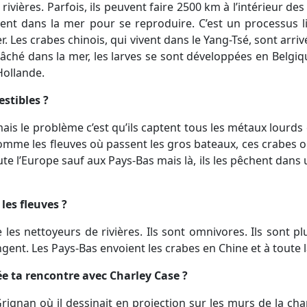
ivières. Parfois, ils peuvent faire 2500 km à l’intérieur des 
nent dans la mer pour se reproduire. C’est un processus li
r. Les crabes chinois, qui vivent dans le Yang-Tsé, sont arri
lâché dans la mer, les larves se sont développées en Belgiq
Hollande.
estibles ?
 mais le problème c’est qu’ils captent tous les métaux lourds
, comme les fleuves où passent les gros bateaux, ces crabes
e l’Europe sauf aux Pays-Bas mais là, ils les pêchent dans u
 les fleuves ?
 les nettoyeurs de rivières. Ils sont omnivores. Ils sont p
gent. Les Pays-Bas envoient les crabes en Chine et à toute l
ée ta rencontre avec Charley Case ?
Grignan où il dessinait en projection sur les murs de la cha