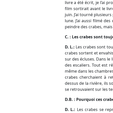
livre a été écrit, je l’ai
film sortirait avant le l
juin. J’ai tourné plusieu
lune. J’ai aussi filmé de
peindre des crabes, mais j
C. : Les crabes sont touj
D. L.:
Les crabes sont touj
crabes sortent et envahi
sur des écluses. Dans le 
des escaliers. Tout est ré
même dans les chambres. L
crabes cherchaient à ret
dessus de la rivière, ils 
se retrouvaient sur les te
D.B. : Pourquoi ces crabe
D. L.:
Les crabes se repr