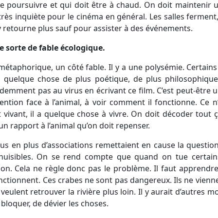
e poursuivre et qui doit être à chaud. On doit maintenir
 très inquiète pour le cinéma en général. Les salles ferment
’y retourne plus sauf pour assister à des événements.
ne sorte de fable écologique.
 métaphorique, un côté fable. Il y a une polysémie. Certains
est quelque chose de plus poétique, de plus philosophique
idemment pas au virus en écrivant ce film. C’est peut-être 
attention face à l’animal, à voir comment il fonctionne. Ce
t vivant, il a quelque chose à vivre. On doit décoder tout
 un rapport à l’animal qu’on doit repenser.
plus en plus d’associations remettaient en cause la questi
nuisibles. On se rend compte que quand on tue certains 
ion. Cela ne règle donc pas le problème. Il faut apprendr
nctionnent. Ces crabes ne sont pas dangereux. Ils ne vienne
s veulent retrouver la rivière plus loin. Il y aurait d’autres 
 bloquer, de dévier les choses.