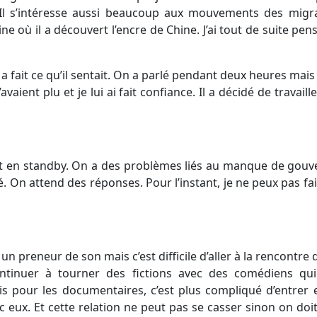
Il s’intéresse aussi beaucoup aux mouvements des migr
ine où il a découvert l’encre de Chine. J’ai tout de suite pen
il a fait ce qu’il sentait. On a parlé pendant deux heures mais j
’avaient plu et je lui ai fait confiance. Il a décidé de travail
 est en standby. On a des problèmes liés au manque de gou
gé. On attend des réponses. Pour l’instant, je ne peux pas f
un preneur de son mais c’est difficile d’aller à la rencontr
ntinuer à tourner des fictions avec des comédiens qu
ais pour les documentaires, c’est plus compliqué d’entrer 
ec eux. Et cette relation ne peut pas se casser sinon on do