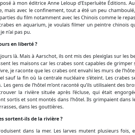
 proposé à mon éditrice Anne Leloup d’Esperluète Éditions. A
ivre, mais avec le confinement, tout a été un peu chamboulé, 
rs parties du film notamment avec les Chinois comme le repas
s crabes en aquarium, je voulais filmer un peintre chinois 
e n’ai pas pu.
ours en liberté ?
ours là. Mais à Aarschot, ils ont mis des plexiglas sur les 
ssent les maisons car les crabes sont capables de grimper 
livre, je raconte que les crabes ont envahi les murs de l’hô
el sauf la fin où la centrale nucléaire s’éteint. Les crabes
es gens de l’hôtel m’ont raconté qu’ils utilisaient des bro
rouver la rivière située après l’écluse, qui était engorg
sont sortis et sont montés dans l’hôtel. Ils grimpaient dans 
rrasses, dans les gouttières.
s sortent-ils de la rivière ?
oduisent dans la mer. Les larves mutent plusieurs fois, e