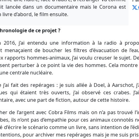
tait lancée dans un documentaire mais le Corona est
ivre d’abord, le film ensuite.
chronologie de ce projet ?
 2016, j’ai entendu une information à la radio à propo
et menaçaient de boucher les filtres d’évacuation de l’ea
 rapports hommes-animaux, j’ai voulu creuser le sujet. De 
ssent perturber à ce point la vie des hommes. Cela montre l
une centrale nucléaire.
’ai fait des repérages : je suis allée à Doel, à Aarschot, j’
ques qui étaient très ouverts, j’ai observé ces crabes. J
aire, avec une part de fiction, autour de cette histoire.
 de l’argent avec Cobra Films mais on n’a pas trouvé l’i
abes, ils n’ont pas d’empathie pour ces animaux connotés 
é d’écrire le scénario comme un livre, sans intention de l’édi
tentions, pour archiver mes repérages mais je me suis prise