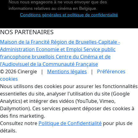
Nous nous engageons à ne vous envoyer que des
informations relatives au cinéma en Belgique.
Conditions générales et politique de confidentialité
NOS PARTENAIRES
Maison de la Francité
Région de Bruxelles-Capitale -
Administration Economie et Emploi
Service public
francophone bruxellois
Centre du Cinéma et de
l'Audiovisuel de la Communauté Française
© 2026 Cinergie |
Mentions légales
|
Préférences
cookies
Gestion des Cookies
Nous utilisons des cookies pour assurer les fonctionnalités
essentielles du site, analyser l'utilisation du site (Google
Analytics) et intégrer des vidéos (YouTube, Vimeo,
Dailymotion). Ces services peuvent déposer des cookies à
des fins marketing.
Consultez notre
Politique de Confidentialité
pour plus de
détails.