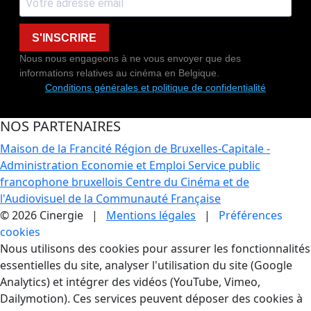
S'INSCRIRE
Nous nous engageons à ne vous envoyer que des
informations relatives au cinéma en Belgique.
Conditions générales et politique de confidentialité
NOS PARTENAIRES
Maison de la Francité
Région de Bruxelles-Capitale -
Administration Economie et Emploi
Service public
francophone bruxellois
Centre du Cinéma et de
l'Audiovisuel de la Communauté Française
© 2026 Cinergie |
Mentions légales
|
Préférences
cookies
Gestion des Cookies
Nous utilisons des cookies pour assurer les fonctionnalités
essentielles du site, analyser l'utilisation du site (Google
Analytics) et intégrer des vidéos (YouTube, Vimeo,
Dailymotion). Ces services peuvent déposer des cookies à