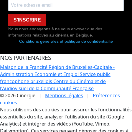
S'INSCRIRE
Nous nous engageons à ne vous envoyer que des
informations relatives au cinéma en Belgique.
Conditions générales et politique de confidentialité
NOS PARTENAIRES
Maison de la Francité
Région de Bruxelles-Capitale -
Administration Economie et Emploi
Service public
francophone bruxellois
Centre du Cinéma et de
l'Audiovisuel de la Communauté Française
© 2026 Cinergie |
Mentions légales
|
Préférences
cookies
Gestion des Cookies
Nous utilisons des cookies pour assurer les fonctionnalités
essentielles du site, analyser l'utilisation du site (Google
Analytics) et intégrer des vidéos (YouTube, Vimeo,
Dailymotion). Ces services peuvent déposer des cookies à