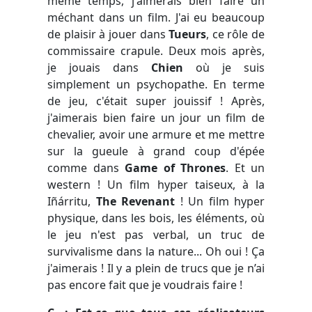
même temps, j'aimerais bien faire un
méchant dans un film. J'ai eu beaucoup
de plaisir à jouer dans
Tueurs
, ce rôle de
commissaire crapule. Deux mois après,
je jouais dans
Chien
où je suis
simplement un psychopathe. En terme
de jeu, c'était super jouissif ! Après,
j'aimerais bien faire un jour un film de
chevalier, avoir une armure et me mettre
sur la gueule à grand coup d'épée
comme dans
Game of Thrones
. Et un
western ! Un film hyper taiseux, à la
Iñárritu,
The Revenant
! Un film hyper
physique, dans les bois, les éléments, où
le jeu n'est pas verbal, un truc de
survivalisme dans la nature... Oh oui ! Ça
j'aimerais ! Il y a plein de trucs que je n’ai
pas encore fait que je voudrais faire !