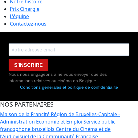
Notre histoire
Prix Cinergie
L'équipe
Contactez-nous
S'INSCRIRE
Nous nous engageons à ne vous envoyer que des
informations relatives au cinéma en Belgique.
Conditions générales et politique de confidentialité
NOS PARTENAIRES
Maison de la Francité
Région de Bruxelles-Capitale -
Administration Economie et Emploi
Service public
francophone bruxellois
Centre du Cinéma et de
l'Audiovisuel de la Communauté Française