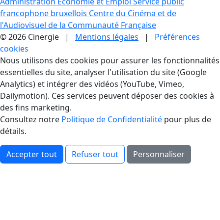
Administration Economie et Emploi
Service public
francophone bruxellois
Centre du Cinéma et de
l'Audiovisuel de la Communauté Française
© 2026 Cinergie |
Mentions légales
|
Préférences
cookies
Gestion des Cookies
Nous utilisons des cookies pour assurer les fonctionnalités
essentielles du site, analyser l'utilisation du site (Google
Analytics) et intégrer des vidéos (YouTube, Vimeo,
Dailymotion). Ces services peuvent déposer des cookies à
des fins marketing.
Consultez notre
Politique de Confidentialité
pour plus de
détails.
Accepter tout
Refuser tout
Personnaliser