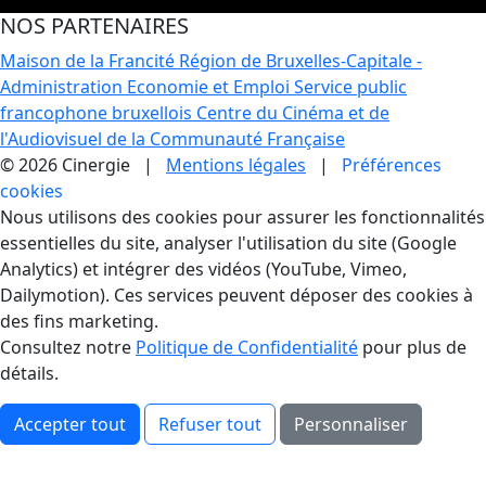
NOS PARTENAIRES
Maison de la Francité
Région de Bruxelles-Capitale -
Administration Economie et Emploi
Service public
francophone bruxellois
Centre du Cinéma et de
l'Audiovisuel de la Communauté Française
© 2026 Cinergie |
Mentions légales
|
Préférences
cookies
Gestion des Cookies
Nous utilisons des cookies pour assurer les fonctionnalités
essentielles du site, analyser l'utilisation du site (Google
Analytics) et intégrer des vidéos (YouTube, Vimeo,
Dailymotion). Ces services peuvent déposer des cookies à
des fins marketing.
Consultez notre
Politique de Confidentialité
pour plus de
détails.
Accepter tout
Refuser tout
Personnaliser