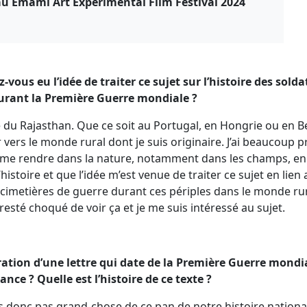
u Emami Art Experimental Film Festival 2024
vous eu l’idée de traiter ce sujet sur l’histoire des sold
urant la Première Guerre mondiale ?
e du Rajasthan. Que ce soit au Portugal, en Hongrie ou en Bel
 vers le monde rural dont je suis originaire. J’ai beaucoup p
 me rendre dans la nature, notamment dans les champs, en
’histoire et que l’idée m’est venue de traiter ce sujet en lien
 cimetières de guerre durant ces périples dans le monde rur
resté choqué de voir ça et je me suis intéressé au sujet.
narration d’une lettre qui date de la Première Guerre mon
nce ? Quelle est l’histoire de ce texte ?
s donc pas grand-chose de ce pan de notre histoire nationale