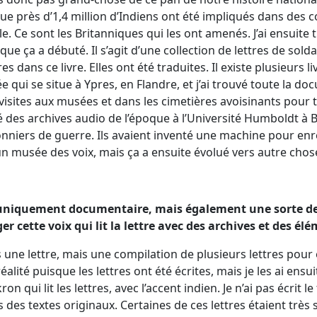
s que près d’1,4 million d’Indiens ont été impliqués dans des
 Ce sont les Britanniques qui les ont amenés. J’ai ensuite t
ue ça a débuté. Il s’agit d’une collection de lettres de soldat
s dans ce livre. Elles ont été traduites. Il existe plusieurs liv
e qui se situe à Ypres, en Flandre, et j’ai trouvé toute la d
s visites aux musées et dans les cimetières avoisinants pour
é des archives audio de l’époque à l’Université Humboldt à Be
nniers de guerre. Ils avaient inventé une machine pour enre
un musée des voix, mais ça a ensuite évolué vers autre chos
as uniquement documentaire, mais également une sorte d
er cette voix qui lit la lettre avec des archives et des é
as une lettre, mais une compilation de plusieurs lettres pour
 réalité puisque les lettres ont été écrites, mais je les ai en
on qui lit les lettres, avec l’accent indien. Je n’ai pas écrit l
 des textes originaux. Certaines de ces lettres étaient très 