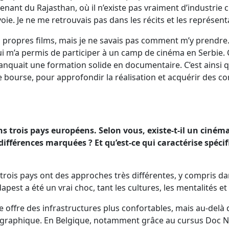
nant du Rajasthan, où il n’existe pas vraiment d’industrie 
voie. Je ne me retrouvais pas dans les récits et les représen
s propres films, mais je ne savais pas comment m’y prendre. 
 m’a permis de participer à un camp de cinéma en Serbie. C’
nquait une formation solide en documentaire. C’est ainsi qu
bourse, pour approfondir la réalisation et acquérir des c
ans trois pays européens. Selon vous, existe-t-il un ci
différences marquées ? Et qu’est-ce qui caractérise spéc
trois pays ont des approches très différentes, y compris da
pest a été un vrai choc, tant les cultures, les mentalités e
e offre des infrastructures plus confortables, mais au-delà 
ographique. En Belgique, notamment grâce au cursus Doc No