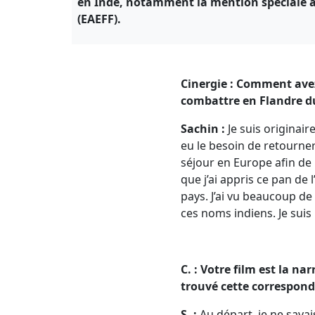
en Inde, notamment la mention spéciale a
(EAEFF).
Cinergie : Comment avez-
combattre en Flandre d
Sachin :
Je suis originair
eu le besoin de retourner
séjour en Europe afin de
que j’ai appris ce pan de l
pays. J’ai vu beaucoup de
ces noms indiens. Je suis 
C. : Votre film est la 
trouvé cette corresponda
S. :
Au départ, je ne savai