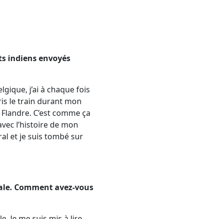
ats indiens envoyés
gique, j’ai à chaque fois
ris le train durant mon
 Flandre. C’est comme ça
 avec l’histoire de mon
al et je suis tombé sur
diale. Comment avez-vous
. Je me suis mis à lire