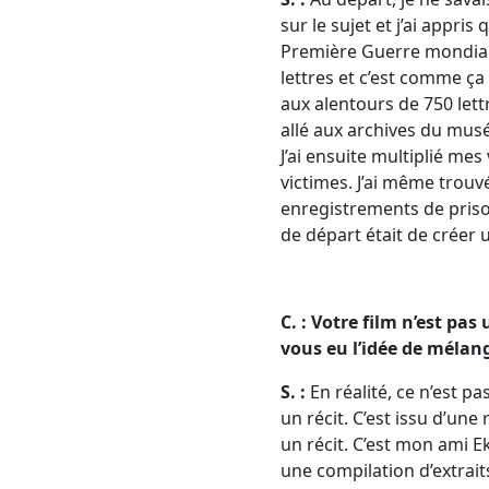
sur le sujet et j’ai appri
Première Guerre mondiale.
lettres et c’est comme ça q
aux alentours de 750 lettre
allé aux archives du musé
J’ai ensuite multiplié me
victimes. J’ai même trouv
enregistrements de priso
de départ était de créer 
C. : Votre film n’est p
vous eu l’idée de mélang
S. :
En réalité, ce n’est p
un récit. C’est issu d’une
un récit. C’est mon ami Ekr
une compilation d’extraits