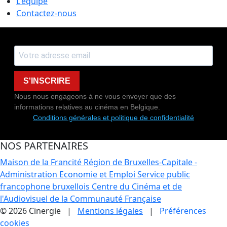
L'équipe
Contactez-nous
S'INSCRIRE
Nous nous engageons à ne vous envoyer que des
informations relatives au cinéma en Belgique.
Conditions générales et politique de confidentialité
NOS PARTENAIRES
Maison de la Francité
Région de Bruxelles-Capitale -
Administration Economie et Emploi
Service public
francophone bruxellois
Centre du Cinéma et de
l'Audiovisuel de la Communauté Française
© 2026 Cinergie |
Mentions légales
|
Préférences
cookies