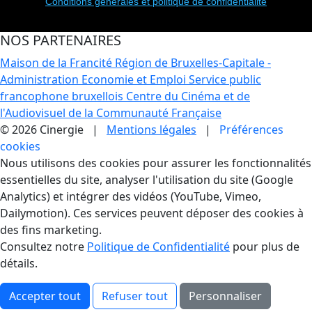
Conditions générales et politique de confidentialité
NOS PARTENAIRES
Maison de la Francité
Région de Bruxelles-Capitale -
Administration Economie et Emploi
Service public
francophone bruxellois
Centre du Cinéma et de
l'Audiovisuel de la Communauté Française
© 2026 Cinergie |
Mentions légales
|
Préférences
cookies
Gestion des Cookies
Nous utilisons des cookies pour assurer les fonctionnalités
essentielles du site, analyser l'utilisation du site (Google
Analytics) et intégrer des vidéos (YouTube, Vimeo,
Dailymotion). Ces services peuvent déposer des cookies à
des fins marketing.
Consultez notre
Politique de Confidentialité
pour plus de
détails.
Accepter tout
Refuser tout
Personnaliser