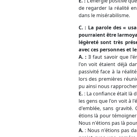
E. :
L'énergie positive que
de regarder la réalité e
dans le misérabilisme.
C. : La parole des « us
pourraient être larmoyan
légèreté sont très prés
avec ces personnes et le
A. :
Il faut savoir que l'
l'on voit étaient déjà da
passivité face à la réali
lors des premières réuni
pu ainsi nous rapprocher 
E.
: La confiance était là
les gens que l'on voit à l
d'emblée, sans gravité. 
étions là pour témoigner 
Nous n'étions pas là pour
A.
: Nous n'étions pas da