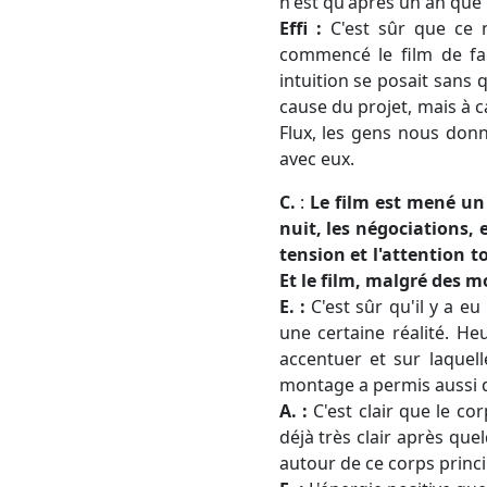
n'est qu'après un an que 
Effi :
C'est sûr que ce n
commencé le film de faç
intuition se posait sans 
cause du projet, mais à 
Flux, les gens nous donn
avec eux.
C.
:
Le film est mené un
nuit, les négociations,
tension et l'attention t
Et le film, malgré des mo
E. :
C'est sûr qu'il y a 
une certaine réalité. H
accentuer et sur laquel
montage a permis aussi 
A. :
C'est clair que le cor
déjà très clair après qu
autour de ce corps princi