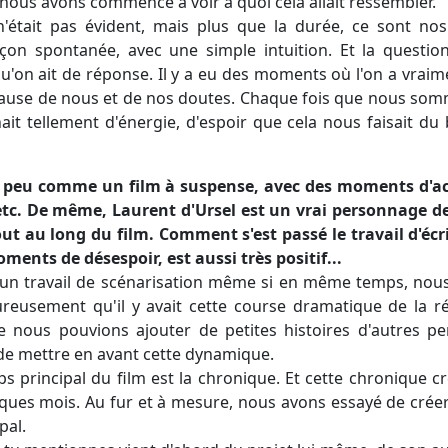
nous avons commencé à voir à quoi cela allait ressembler.
'était pas évident, mais plus que la durée, ce sont no
on spontanée, avec une simple intuition. Et la question
qu'on ait de réponse. Il y a eu des moments où l'on a vraime
cause de nous et de nos doutes. Chaque fois que nous som
ait tellement d'énergie, d'espoir que cela nous faisait d
 peu comme un film à suspense, avec des moments d'acti
 etc. De même, Laurent d'Ursel est un vrai personnage de
out au long du film. Comment s'est passé le travail d'écr
ments de désespoir, est aussi très positif...
eu un travail de scénarisation même si en même temps, nous
eureusement qu'il y avait cette course dramatique de la r
le nous pouvions ajouter de petites histoires d'autres 
de mettre en avant cette dynamique.
ps principal du film est la chronique. Et cette chronique cr
elques mois. Au fur et à mesure, nous avons essayé de créer
pal.