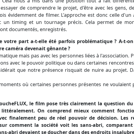
 Cela nous a mis dans une position tout à fait différen
ssayer de comprendre le projet, d'être avec les gens, de
rfois évidemment de filmer. L'approche est donc celle d'
ec un timing et un tournage précis. Cela permet de mon
nt documentés, enregistrés.
de votre part a-t-elle été parfois problématique ? A-t-o
tre caméra devenait gênante ?
ématique mais pas avec les personnes liées à l'association.
ions avec le pouvoir politique ou dans certaines rencontres
érait que notre présence risquait de nuire au projet. D
 moments où certaines personnes présentes ne voulaient pa
DoucheFLUX, le film pose très clairement la question du
, littéralement. On comprend mieux comment fonctio
avec finalement peu de réel pouvoir de décision. Les r
 sur comment la société voit les sans-abri, comparan
ans-abri devaient se doucher dans des endroits insalubre