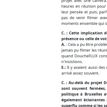
projet avec une caméra.
heures en réunion pour e
leur pensée et puis, pa
pas de venir filmer av
moments ensemble qui so
C. : Cette implication 
présence ou celle de vo
A.
: Cela a pu être probl
jamais pu filmer les réun
quand DoucheFLUX consid
n'insistions.
E.:
Il y avaient aussi des
arrivé assez souvent.
C. : Au-delà du projet 
sont souvent fermées
politique à Bruxelles 
également éclairantes
superflu comme si les s