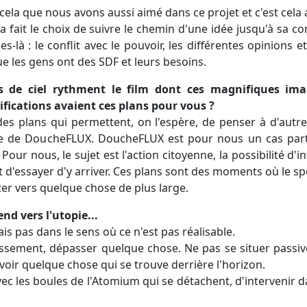
cela que nous avons aussi aimé dans ce projet et c'est cela
 a fait le choix de suivre le chemin d'une idée jusqu'à sa co
s-là : le conflit avec le pouvoir, les différentes opinions e
e les gens ont des SDF et leurs besoins.
es de ciel rythment le film dont ces magnifiques ima
ifications avaient ces plans pour vous ?
es plans qui permettent, on l'espère, de penser à d'autre
ire de DoucheFLUX. DoucheFLUX est pour nous un cas partic
. Pour nous, le sujet est l'action citoyenne, la possibilité d'i
 d'essayer d'y arriver. Ces plans sont des moments où le spe
er vers quelque chose de plus large.
nd vers l'utopie...
Mais pas dans le sens où ce n'est pas réalisable.
sement, dépasser quelque chose. Ne pas se situer passi
 voir quelque chose qui se trouve derrière l'horizon.
vec les boules de l'Atomium qui se détachent, d'intervenir da