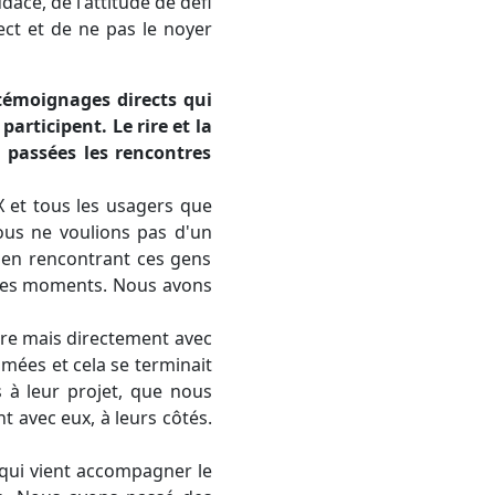
ace, de l'attitude de défi
ect et de ne pas le noyer
 témoignages directs qui
articipent. Le rire et la
t passées les rencontres
X et tous les usagers que
 nous ne voulions pas d'un
st en rencontrant ces gens
r ces moments. Nous avons
esure mais directement avec
ilmées et cela se terminait
s à leur projet, que nous
t avec eux, à leurs côtés.
 qui vient accompagner le