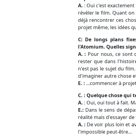
A.
: Oui c'est exactement 
révéler le film. Quant on
déjà rencontrer ces chose
projet même, les idées qu
C: De longs plans fix
l'Atomium. Quelles sign
A. :
Pour nous, ce sont d
rester que dans l'histo
n'est pas le sujet du film
d'imaginer autre chose et
E. :
...commencer à projet
C. : Quelque chose qui te
A.
: Oui, oui tout à fait. 
E.:
Dans le sens de dépas
réalité mais d'essayer de
A. :
De voir plus loin et a
l'impossible peut-être...