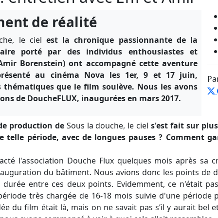
ent de réalité
he, le ciel
est la chronique passionnante de la
laire porté par des individus enthousiastes et
 Amir Borenstein)
ont accompagné cette aventure
présenté au cinéma Nova les 1er, 9 et 17 juin,
Pa
s thématiques que le film soulève. Nous les avons
tions de DoucheFLUX, inaugurées en mars 2017.
de production de
Sous la douche, le ciel
s'est fait sur pl
ne telle période, avec de longues pauses ? Comment gar
té l'association Douche Flux quelques mois après sa cré
auguration du bâtiment. Nous avions donc les points de dé
 durée entre ces deux points. Evidemment, ce n'était pas 
ériode très chargée de 16-18 mois suivie d'une période pl
 du film était là, mais on ne savait pas s’il y aurait bel e