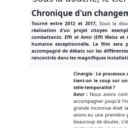
Chronique d'un changem
Tourné entre 2012 et 2017,
Sous la douc
réalisation d'un projet citoyen exemp
combattants. Effi et Amir (
Effi Weiss et
humaine exceptionnelle. Le film sera 
accompagné de débats sur les différente
rencontrés dans les magnifiques installa
Cinergie
:
Le processus 
tient-on le coup sur u
telle temporalité ?
Amir :
Nous avons contac
accompagner jusqu'à l'in
grande inconnue était la
avon
s eu une pr
emière p
beaucoup de doutes. L'idée