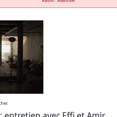
Raison : AdBlocker
cher.
: entretien avec Effi et Amir