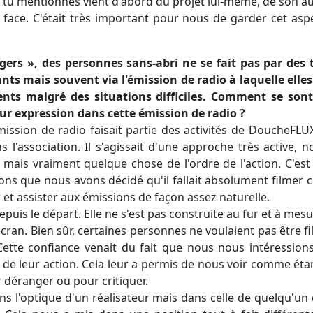
 tu mentionnes vient d'abord du projet lui-même, de son aud
n face. C'était très important pour nous de garder cet asp
agers », des personnes sans-abri ne se fait pas par des
ts mais souvent via l'émission de radio à laquelle elles p
ents malgré des situations difficiles. Comment se son
ur expression dans cette émission de radio ?
émission de radio faisait partie des activités de DoucheFLU
ns l'association. Il s'agissait d'une approche très active,
té mais vraiment quelque chose de l'ordre de l'action. C'e
ons que nous avons décidé qu'il fallait absolument filme
et assister aux émissions de façon assez naturelle.
 depuis le départ. Elle ne s'est pas construite au fur et à m
'écran. Bien sûr, certaines personnes ne voulaient pas être f
Cette confiance venait du fait que nous nous intéression
de leur action. Cela leur a permis de nous voir comme étan
 déranger ou pour critiquer.
ns l'optique d'un réalisateur mais dans celle de quelqu'un