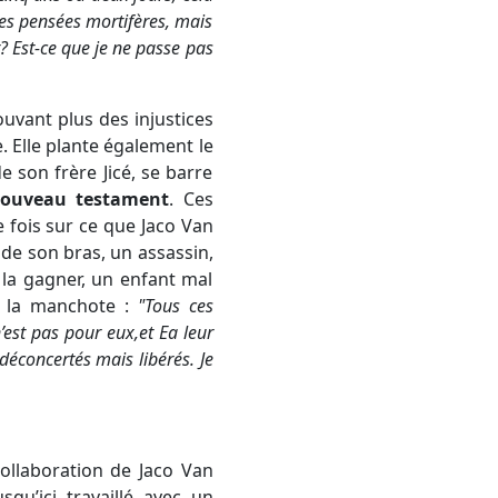
es pensées mortifères, mais
? Est-ce que je ne passe pas
pouvant plus des injustices
. Elle plante également le
e son frère Jicé, se barre
nouveau testament
. Ces
e fois sur ce que Jaco Van
de son bras, un assassin,
la gagner, un enfant mal
e, la manchote :
"
Tous ces
’est pas pour eux,
et Ea leur
 déconcertés mais libérés. Je
collaboration de Jaco Van
qu’ici travaillé avec un