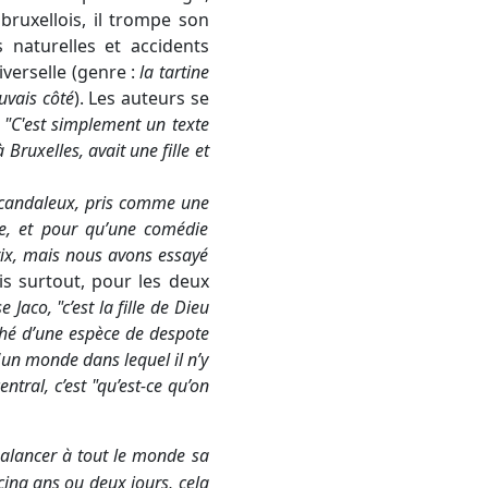
ruxellois, il trompe son
 naturelles et accidents
iverselle (genre :
la tartine
uvais côté
). Les auteurs se
"
C'est simplement un texte
 Bruxelles, avait une fille et
 scandaleux, pris comme une
die, et pour qu’une comédie
prix, mais nous avons essayé
is surtout, pour les deux
se Jaco, "
c’est la fille de Dieu
liché d’une espèce de despote
d'un monde dans lequel il n’y
entral, c’est "qu’est-ce qu’on
 balancer à tout le monde sa
cinq ans ou deux jours, cela