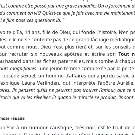
. C’est comme être passé par une grave maladie. On a forcément d
 du comment on vit? Qu’est-ce que je fais avec ma vie maintenant
 Le film pose ces questions là
. "
olte d’Ea, 14 ans, fille de Dieu, qui fonde l’histoire. N’en 
lles, elle ne se contente pas de ce grand lâchage médiatique
tout comme nous, Dieu n’est plus rien) et, sur les conseils d
ur recruter six nouveaux apôtres et écrire son
Tout 
it au hasard dans les fiches paternelles, mais tombe à chaqu
ants magnifiques
: une jeune femme complexée par la perte 
 obsédé sexuel, un homme d’affaires qui a perdu sa vie à 
xplique Laura Verlinden, qui interprète l’apôtre Auréli
ires. Ils pensent qu’ils ne peuvent pas trouver l’amour, que ce n
cle qui va les réveiller. Et quand le miracle se produit, ils sont
mose réussie
poésie à un humour caustique, très noir, est le fruit de 
n Thomas Gunzig. Le réalisateur n’avait encore jamais jus