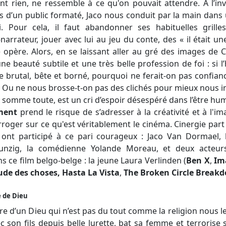
t rien, ne ressemble à ce qu'on pouvait attendre. À l’in
 d’un public formaté, Jaco nous conduit par la main dans
 Pour cela, il faut abandonner ses habituelles grilles
arrateur, jouer avec lui au jeu du conte, des « il était une
 opère. Alors, en se laissant aller au gré des images de
e beauté subtile et une très belle profession de foi : si
 brutal, bête et borné, pourquoi ne ferait-on pas confian
? Ou ne nous brosse-t-on pas des clichés pour mieux nous i
qui somme toute, est un cri d’espoir désespéré dans l’être hu
ment
prend le risque de s’adresser à la créativité et à l'i
roger sur ce qu'est véritablement le cinéma. Cinergie part 
nt participé à ce pari courageux : Jaco Van Dormael, 
unzig, la comédienne Yolande Moreau, et deux acteur
ns ce film belgo-belge : la jeune Laura Verlinden (
Ben X
,
Im
ude des choses
,
Hasta La Vista
,
The Broken Circle Break
 de Dieu
toire d’un Dieu qui n’est pas du tout comme la religion nous l
c son fils depuis belle lurette, bat sa femme et terrorise sa