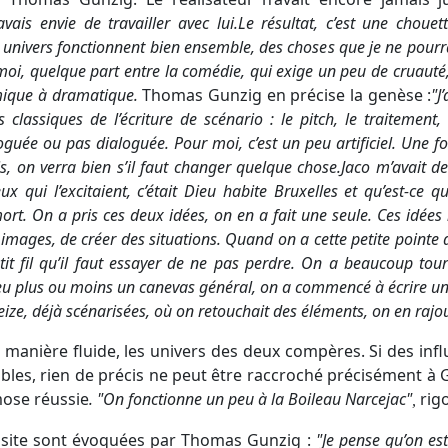
’avais envie de travailler avec lui.
Le résultat, c’est une choue
nivers fonctionnent bien ensemble, des choses que je ne pourrais
moi, quelque part entre la comédie, qui exige un peu de cruauté, e
mique à dramatique.
Thomas Gunzig en précise la genèse :
"
J
s classiques de l’écriture de scénario : le pitch, le traitement
guée ou pas dialoguée. Pour moi, c’est un peu artificiel. Une f
is, on verra bien s’il faut changer quelque chose.
Jaco m’avait d
eux qui l’excitaient, c’était Dieu habite Bruxelles et qu’est-ce 
rt. On a pris ces deux idées, on en a fait une seule. Ces idées n
 images, de créer des situations. Quand on a cette petite pointe 
it fil qu’il faut essayer de ne pas perdre
.
On a beaucoup tourn
 eu plus ou moins un canevas général, on
a
commencé à écrire une 
ze, déjà scénarisées, où on retouchait des éléments, on en rajou
 manière fluide, les univers des deux compères. Si des infl
nables, rien de précis ne peut être raccroché précisément à
mose réussie
. "
On fonctionne un peu à la Boileau Narcejac
"
rigo
,
ssite sont évoquées par Thomas Gunzig :
"
Je pense qu’on es