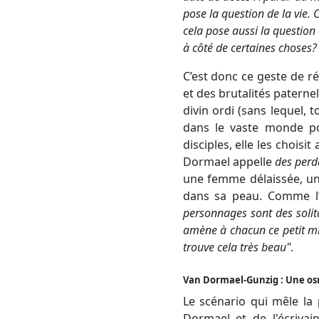
pose la question de la vie
cela pose aussi la question
à côté de certaines choses?
C’est donc ce geste de rév
et des brutalités paterne
divin ordi (sans lequel, 
dans le vaste monde po
disciples, elle les chois
Dormael appelle
des
perd
une femme délaissée, un
dans sa peau. Comme l’e
personnages sont des solita
amène à chacun ce petit mira
trouve cela très beau
"
.
Van Dormael-Gunzig : Une os
Le scénario qui mêle la 
Dormael et de l'écrivai