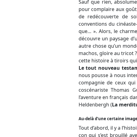
Sauf que rien, absolumen
pour complaire aux goûts
de redécouverte de soi.
conventions du cinéaste-n
que… ». Alors, le charme
découvre un paysage d’un
autre chose qu’un monde
machos, gloire au tricot 
cette histoire à tiroirs 
Le tout nouveau testa
nous pousse à nous inter
compagnie de ceux qui o
coscénariste Thomas G
l’aventure en français da
Heldenbergh
(
La merdit
Au-delà d’une certaine image
Tout d’abord, il y a l’his
con qui s’est brouillé ave