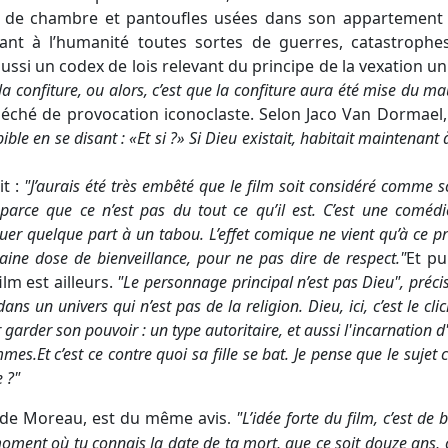
 de chambre et pantoufles usées dans son appartement b
eant à l’humanité toutes sortes de guerres, catastrophes
aussi un codex de lois relevant du principe de la vexation un
a confiture, ou alors, c’est que la confiture aura été mise du ma
éché de provocation iconoclaste. Selon Jaco Van Dormael,
bible en se disant : «Et si ?» Si Dieu existait, habitait maintenant à
t :
"
J’aurais été très embêté que le film soit considéré comme
 parce que ce n’est pas du tout ce qu’il est. C’est une comé
aquer quelque part à un tabou. L’effet comique ne vient qu’à ce 
taine dose de bienveillance, pour ne pas dire de respect.
"
Et pu
ilm est ailleurs.
"
Le personnage principal n’est pas Dieu
", préci
ns un univers qui n’est pas de la religion. Dieu, ici, c’est le c
 garder son pouvoir : un type autoritaire, et aussi l'incarnation 
mmes.
Et c’est ce contre quoi sa fille se bat
.
Je pense que le sujet c
 ?"
nde Moreau, est du même avis
"
L’idée forte du film, c’est de
.
oment où tu connais la date de ta mort, que ce soit douze ans, 