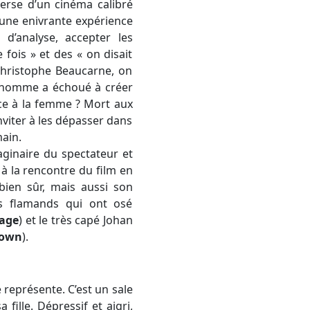
verse d’un cinéma calibré
 une enivrante expérience
 d’analyse, accepter les
 fois » et des « on disait
 Christophe Beaucarne, on
 l’homme a échoué à créer
ce à la femme ? Mort aux
nviter à les dépasser dans
main.
maginaire du spectateur et
à la rencontre du film en
bien sûr, mais aussi son
s flamands qui ont osé
age
) et le très capé Johan
down
).
e représente. C’est un sale
 fille. Dépressif et aigri,