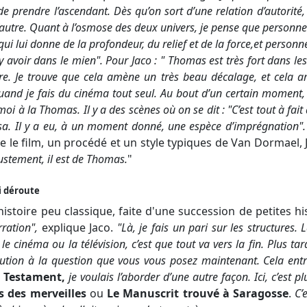
e de prendre l’ascendant. Dès qu’on sort d’une relation d’autorité
l’autre. Quant à l’osmose des deux univers, je pense que personne 
ui lui donne de la profondeur, du relief et de la force,
et personne
 y avoir dans le mien
". Pour Jaco : "
Thomas est très fort dans les 
ire. Je trouve que cela amène un très beau décalage, et cela 
 quand je fais du cinéma tout seul. Au bout d’un certain moment,
 moi à la Thomas. Il y a des scènes où on se dit : "C’est tout à fa
versa. Il y a eu, à un moment donné, une espèce d’imprégnation
"
 le film, un procédé et un style typiques de Van Dormael, 
stement, il est de Thomas.
"
i déroute
istoire peu classique, faite d'une succession de petites his
rration
",
explique Jaco.
"
Là, je fais un pari sur les structures.
le cinéma ou la télévision, c’est que tout va vers la fin. Plus ta
olution à la question que vous vous posez maintenant. Cela ent
 Testament
,
je voulais l’aborder d’une autre façon. Ici, c’est
s des merveilles
ou
Le Manuscrit trouvé à Saragosse
.
C’